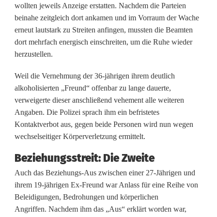
wollten jeweils Anzeige erstatten. Nachdem die Parteien
a
beinahe zeitgleich dort ankamen und im Vorraum der Wache
erneut lautstark zu Streiten anfingen, mussten die Beamten
c
dort mehrfach energisch einschreiten, um die Ruhe wieder
h
herzustellen.
t
Weil die Vernehmung der 36-jährigen ihrem deutlich
d
alkoholisierten „Freund“ offenbar zu lange dauerte,
verweigerte dieser anschließend vehement alle weiteren
e
Angaben. Die Polizei sprach ihm ein befristetes
r
Kontaktverbot aus, gegen beide Personen wird nun wegen
wechselseitiger Körperverletzung ermittelt.
T
Beziehungsstreit: Die Zweite
r
Auch das Beziehungs-Aus zwischen einer 27-Jährigen und
e
ihrem 19-jährigen Ex-Freund war Anlass für eine Reihe von
n
Beleidigungen, Bedrohungen und körperlichen
Angriffen. Nachdem ihm das „Aus“ erklärt worden war,
n