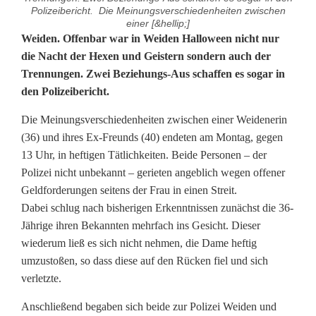
Polizeibericht. Die Meinungsverschiedenheiten zwischen
einer [&hellip;]
H
Weiden. Offenbar war in Weiden Halloween nicht nur
die Nacht der Hexen und Geistern sondern auch der
a
Trennungen. Zwei Beziehungs-Aus schaffen es sogar in
den Polizeibericht.
l
l
Die Meinungsverschiedenheiten zwischen einer Weidenerin
(36) und ihres Ex-Freunds (40) endeten am Montag, gegen
o
13 Uhr, in heftigen Tätlichkeiten. Beide Personen – der
w
Polizei nicht unbekannt – gerieten angeblich wegen offener
Geldforderungen seitens der Frau in einen Streit.
e
Dabei schlug nach bisherigen Erkenntnissen zunächst die 36-
Jährige ihren Bekannten mehrfach ins Gesicht. Dieser
e
wiederum ließ es sich nicht nehmen, die Dame heftig
n
umzustoßen, so dass diese auf den Rücken fiel und sich
verletzte.
:
N
Anschließend begaben sich beide zur Polizei Weiden und