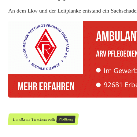
t
An dem Lkw und der Leitplanke entstand ein Sachschade
i
g
e
G
e
w
i
t
t
e
Landkreis Tirschenreuth
Plößberg
r