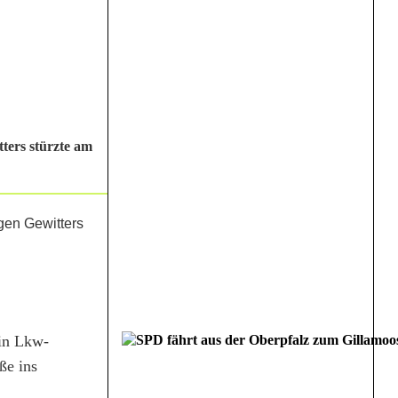
ters stürzte am
Ein Lkw-
ße ins