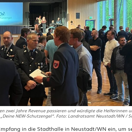
ten zwei Jahre Revenue passieren und würdigte die Helferinnen u
n „Deine NEW-Schutzengel“. Foto: Landratsamt Neustadt/WN / S
Empfang in die Stadthalle in Neustadt/WN ein, um s