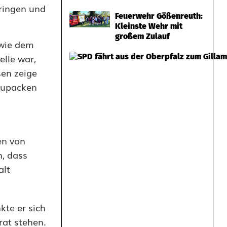
ringen und
Feuerwehr Gößenreuth:
Kleinste Wehr mit
großem Zulauf
 wie dem
elle war,
sen zeige
nzupacken
en von
n, dass
alt
te er sich
rat stehen.