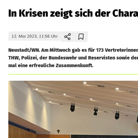
In Krisen zeigt sich der Cha
12. Mai 2023, 11:56 Uhr
Neustadt/WN. Am Mittwoch gab es für 173 Vertreterinnen
THW, Polizei, der Bundeswehr und Reservisten sowie d
mal eine erfreuliche Zusammenkunft.
I
n
K
r
i