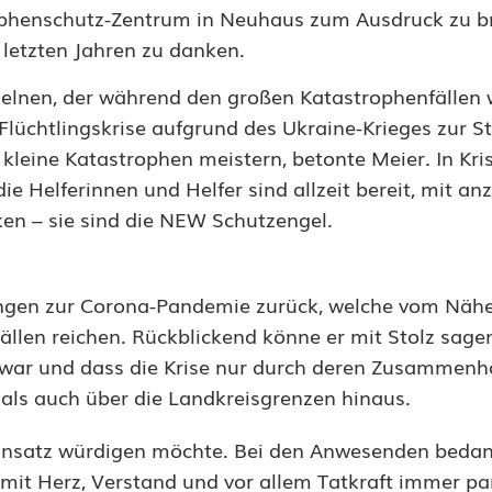
phenschutz-Zentrum in Neuhaus zum Ausdruck zu b
 letzten Jahren zu danken.
zelnen, der während den großen Katastrophenfällen
lüchtlingskrise aufgrund des Ukraine-Krieges zur St
kleine Katastrophen meistern, betonte Meier. In Kri
ie Helferinnen und Helfer sind allzeit bereit, mit a
en – sie sind die NEW Schutzengel.
nungen zur Corona-Pandemie zurück, welche vom Näh
llen reichen. Rückblickend könne er mit Stolz sage
 war und dass die Krise nur durch deren Zusammenh
ls auch über die Landkreisgrenzen hinaus.
Einsatz würdigen möchte. Bei den Anwesenden bedank
 mit Herz, Verstand und vor allem Tatkraft immer pa