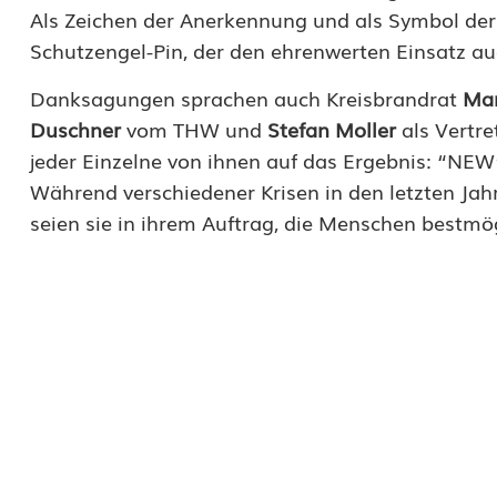
Als Zeichen der Anerkennung und als Symbol der
–
Schutzengel-Pin, der den ehrenwerten Einsatz a
D
Danksagungen sprachen auch Kreisbrandrat
Mar
e
Duschner
vom THW und
Stefan Moller
als Vertre
jeder Einzelne von ihnen auf das Ergebnis: “NEW
i
Während verschiedener Krisen in den letzten Jahr
n
seien sie in ihrem Auftrag, die Menschen bestmög
e
N
E
W
S
c