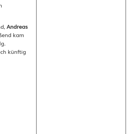
n
nd,
Andreas
ießend kam
lg.
ch künftig