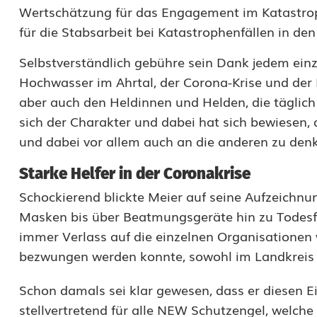
Wertschätzung für das Engagement im Katastro
d
für die Stabsarbeit bei Katastrophenfällen in den
e
Selbstverständlich gebühre sein Dank jedem ein
r
Hochwasser im Ahrtal, der Corona-Krise und der F
C
aber auch den Heldinnen und Helden, die täglich 
sich der Charakter und dabei hat sich bewiesen, d
h
und dabei vor allem auch an die anderen zu denk
a
Starke Helfer in der Coronakrise
r
Schockierend blickte Meier auf seine Aufzeich
a
Masken bis über Beatmungsgeräte hin zu Todesfä
k
immer Verlass auf die einzelnen Organisationen
bezwungen werden konnte, sowohl im Landkreis a
t
e
Schon damals sei klar gewesen, dass er diesen 
stellvertretend für alle NEW Schutzengel, welche
r