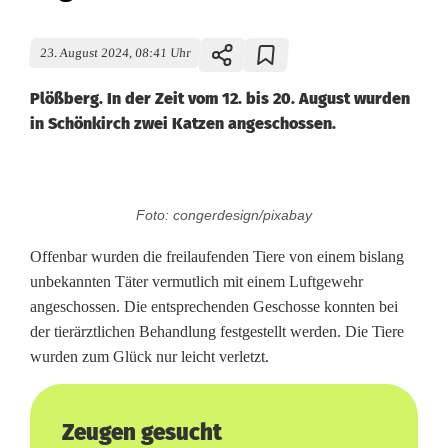
23. August 2024, 08:41 Uhr
Plößberg. In der Zeit vom 12. bis 20. August wurden
in Schönkirch zwei Katzen angeschossen.
K
Foto: congerdesign/pixabay
a
Offenbar wurden die freilaufenden Tiere von einem bislang
t
unbekannten Täter vermutlich mit einem Luftgewehr
angeschossen. Die entsprechenden Geschosse konnten bei
z
der tierärztlichen Behandlung festgestellt werden. Die Tiere
e
wurden zum Glück nur leicht verletzt.
n
b
Zeugen gesucht