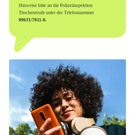
e
Hinweise bitte an die Polizeiinspektion
Tirschenreuth unter der Telefonnummer
s
09631/7011-0.
i
t
z
e
r
a
u
f
g
e