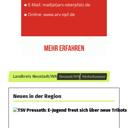
t
n
a
c
h
E
i
Landkreis Neustadt/WN
Neustadt/WN
Weiherhammer
n
k
Neues in der Region
a
u
f