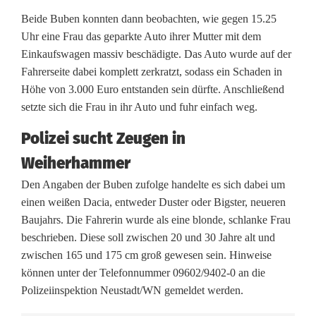
d
Beide Buben konnten dann beobachten, wie gegen 15.25
e
Uhr eine Frau das geparkte Auto ihrer Mutter mit dem
r
Einkaufswagen massiv beschädigte. Das Auto wurde auf der
Fahrerseite dabei komplett zerkratzt, sodass ein Schaden in
b
Höhe von 3.000 Euro entstanden sein dürfte. Anschließend
setzte sich die Frau in ihr Auto und fuhr einfach weg.
e
o
Polizei sucht Zeugen in
Weiherhammer
b
Den Angaben der Buben zufolge handelte es sich dabei um
a
einen weißen Dacia, entweder Duster oder Bigster, neueren
c
Baujahrs. Die Fahrerin wurde als eine blonde, schlanke Frau
beschrieben. Diese soll zwischen 20 und 30 Jahre alt und
h
zwischen 165 und 175 cm groß gewesen sein. Hinweise
t
können unter der Telefonnummer 09602/9402-0 an die
Polizeiinspektion Neustadt/WN gemeldet werden.
e