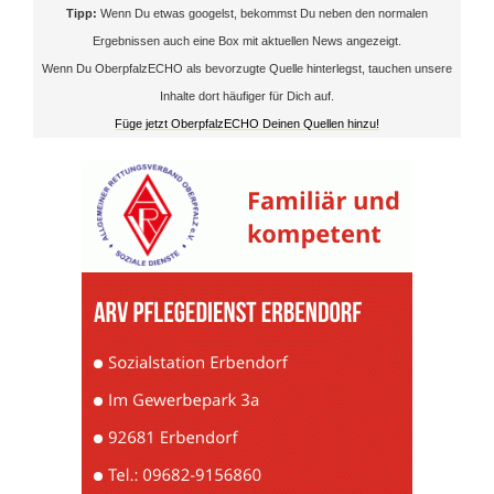
n
Tipp:
Wenn Du etwas googelst, bekommst Du neben den normalen
Ergebnissen auch eine Box mit aktuellen News angezeigt.
U
Wenn Du OberpfalzECHO als bevorzugte Quelle hinterlegst, tauchen unsere
n
Inhalte dort häufiger für Dich auf.
Füge jetzt OberpfalzECHO Deinen Quellen hinzu!
f
a
l
l
f
l
u
c
h