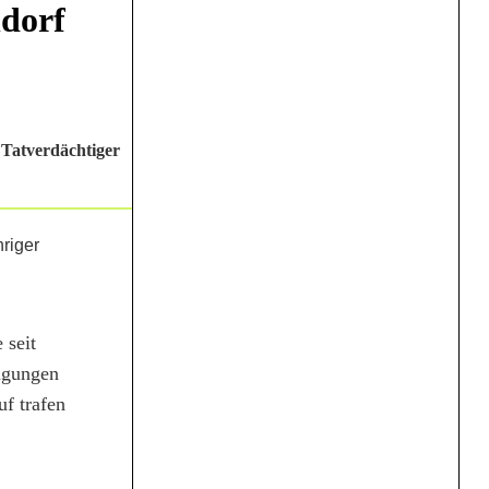
dorf
 Tatverdächtiger
 seit
digungen
f trafen