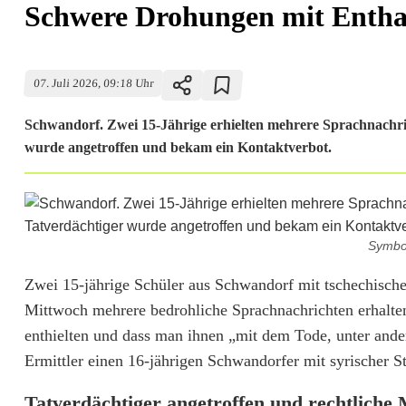
Schwere Drohungen mit Entha
07. Juli 2026, 09:18 Uhr
Schwandorf. Zwei 15-Jährige erhielten mehrere Sprachnachri
wurde angetroffen und bekam ein Kontaktverbot.
Symbol
S
Zwei 15-jährige Schüler aus Schwandorf mit tschechischer
Mittwoch mehrere bedrohliche Sprachnachrichten erhalten
c
enthielten und dass man ihnen „mit dem Tode, unter and
h
Ermittler einen 16-jährigen Schwandorfer mit syrischer S
w
Tatverdächtiger angetroffen und rechtliche