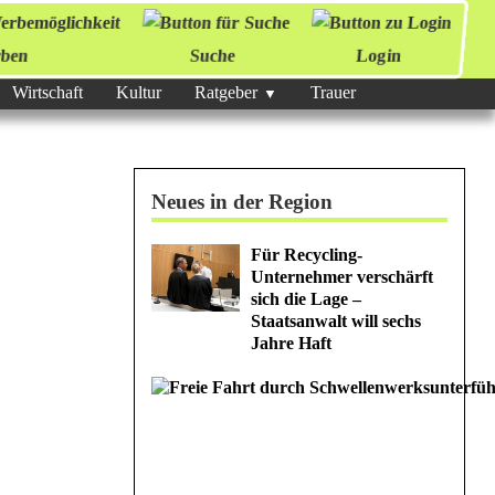
ben
Suche
Login
Wirtschaft
Kultur
Ratgeber
Trauer
Neues in der Region
Für Recycling-
Unternehmer verschärft
sich die Lage –
Staatsanwalt will sechs
Jahre Haft