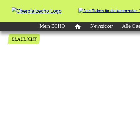
Mein ECHO
Newsticker
Alle Ort
BLAULICHT