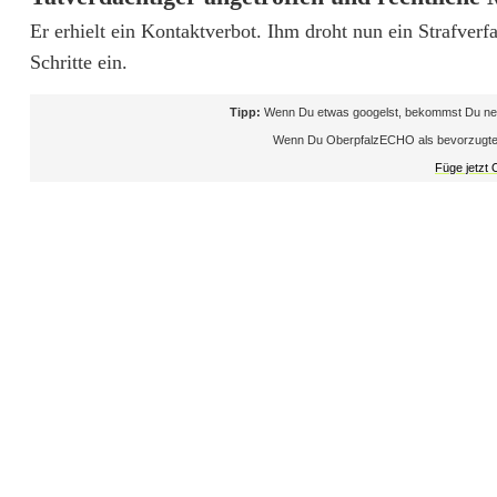
e
Er erhielt ein Kontaktverbot. Ihm droht nun ein Strafve
r
Schritte ein.
e
Tipp:
Wenn Du etwas googelst, bekommst Du neb
Wenn Du OberpfalzECHO als bevorzugte Que
D
Füge jetzt
r
o
h
u
n
g
e
n