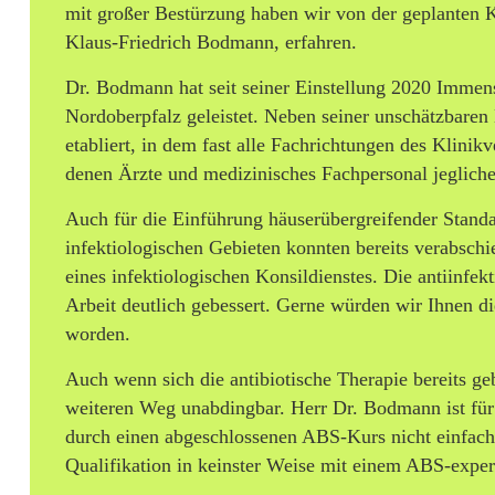
a
mit großer Bestürzung haben wir von der geplanten 
Klaus-Friedrich Bodmann, erfahren.
l
Dr. Bodmann hat seit seiner Einstellung 2020 Immense
z
Nordoberpfalz geleistet. Neben seiner unschätzbare
m
etabliert, in dem fast alle Fachrichtungen des Klinik
u
denen Ärzte und medizinisches Fachpersonal jegliche
s
Auch für die Einführung häuserübergreifender Standard
infektiologischen Gebieten konnten bereits verabschi
s
eines infektiologischen Konsildienstes. Die antiinfe
I
Arbeit deutlich gebessert. Gerne würden wir Ihnen di
worden.
n
Auch wenn sich die antibiotische Therapie bereits ge
f
weiteren Weg unabdingbar. Herr Dr. Bodmann ist für
e
durch einen abgeschlossenen ABS-Kurs nicht einfach
Qualifikation in keinster Weise mit einem ABS-exper
k