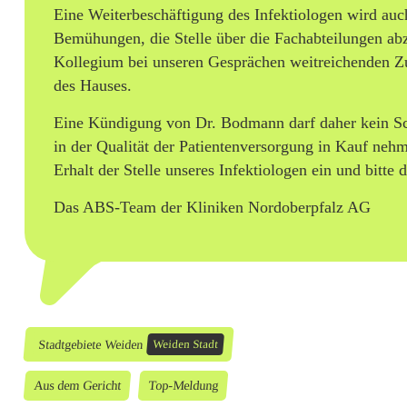
Eine Weiterbeschäftigung des Infektiologen wird auc
e
Bemühungen, die Stelle über die Fachabteilungen abz
r
Kollegium bei unseren Gesprächen weitreichenden Zu
des Hauses.
b
e
Eine Kündigung von Dr. Bodmann darf daher kein Sch
in der Qualität der Patientenversorgung in Kauf ne
s
Erhalt der Stelle unseres Infektiologen ein und bit
c
Das ABS-Team der Kliniken Nordoberpfalz AG
h
ä
f
t
Stadtgebiete Weiden
Weiden Stadt
i
Aus dem Gericht
Top-Meldung
g