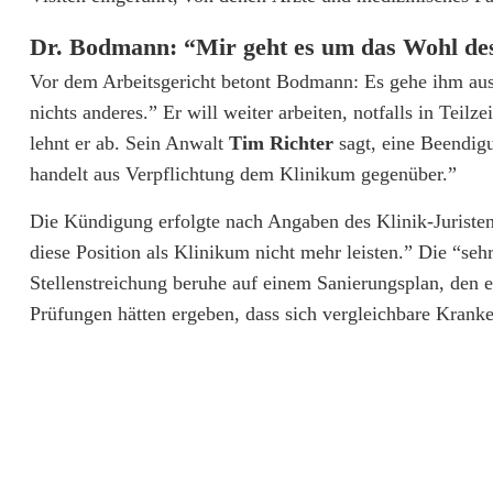
g
Dr. Bodmann: “Mir geht es um das Wohl des
u
Vor dem Arbeitsgericht betont Bodmann: Es gehe ihm aus
n
nichts anderes.” Er will weiter arbeiten, notfalls in Tei
lehnt er ab. Sein Anwalt
Tim Richter
sagt, eine Beendigu
g
handelt aus Verpflichtung dem Klinikum gegenüber.”
:
Die Kündigung erfolgte nach Angaben des Klinik-Juriste
K
diese Position als Klinikum nicht mehr leisten.” Die “seh
l
Stellenstreichung beruhe auf einem Sanierungsplan, den ei
Prüfungen hätten ergeben, dass sich vergleichbare Kranke
i
n
i
k
e