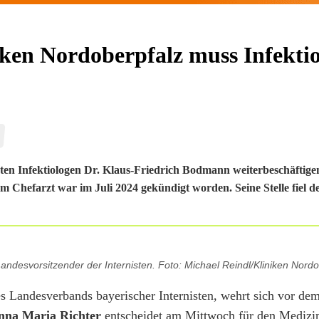
ken Nordoberpfalz muss Infekti
en Infektiologen Dr. Klaus-Friedrich Bodmann weiterbeschäftige
Dem Chefarzt war im Juli 2024 gekündigt worden. Seine Stelle fiel 
ndesvorsitzender der Internisten. Foto: Michael Reindl/Kliniken Nordo
es Landesverbands bayerischer Internisten, wehrt sich vor de
nna Maria Richter
entscheidet am Mittwoch für den Medizin