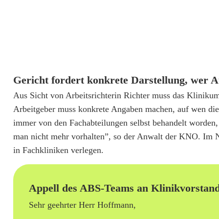
n
N
o
r
Gericht fordert konkrete Darstellung, wer 
d
Aus Sicht von Arbeitsrichterin Richter muss das Klinikum
Arbeitgeber muss konkrete Angaben machen, auf wen die T
o
immer von den Fachabteilungen selbst behandelt worden,
b
man nicht mehr vorhalten”, so der Anwalt der KNO. Im N
e
in Fachkliniken verlegen.
r
p
Appell des ABS-Teams an Klinikvorstan
f
Sehr geehrter Herr Hoffmann,