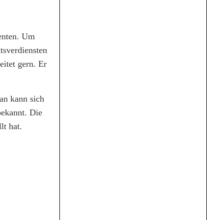
ienten. Um
atsverdiensten
itet gern. Er
an kann sich
bekannt. Die
lt hat.