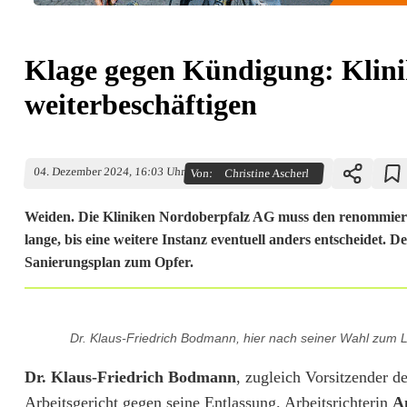
Klage gegen Kündigung: Klini
weiterbeschäftigen
04. Dezember 2024, 16:03 Uhr
Von:
Christine Ascherl
Weiden. Die Kliniken Nordoberpfalz AG muss den renommiert
lange, bis eine weitere Instanz eventuell anders entscheidet. 
Sanierungsplan zum Opfer.
K
Dr. Klaus-Friedrich Bodmann, hier nach seiner Wahl zum La
l
Dr. Klaus-Friedrich Bodmann
, zugleich Vorsitzender d
a
Arbeitsgericht gegen seine Entlassung. Arbeitsrichterin
A