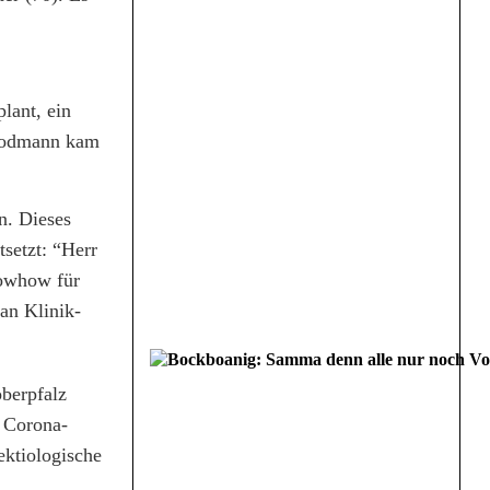
lant, ein
 Bodmann kam
n. Dieses
setzt: “Herr
nowhow für
 an Klinik-
oberpfalz
r Corona-
ektiologische