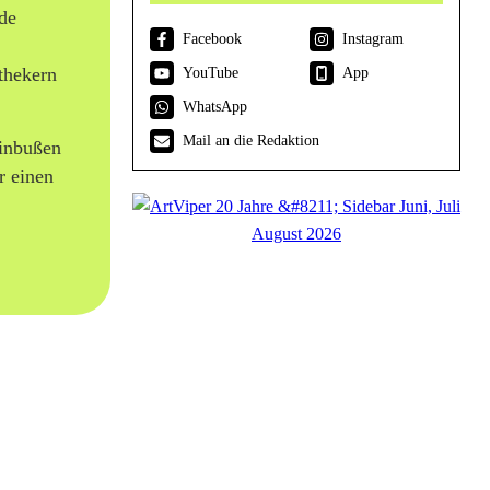
de
Facebook
Instagram
thekern
YouTube
App
WhatsApp
Mail an die Redaktion
Einbußen
r einen