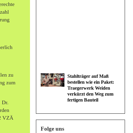
erechte
nzahl
erung
erlich
len zu
Stahlträger auf Maß
rung zum
bestellen wie ein Paket:
Traegerwerk Weiden
verkürzt den Weg zum
fertigen Bauteil
 Dr.
rden
f 2 VZÄ
Folge uns