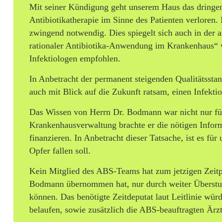
t
Mit seiner Kündigung geht unserem Haus das dringend
Antibiotikatherapie im Sinne des Patienten verloren.
i
zwingend notwendig. Dies spiegelt sich auch in der ak
o
rationaler Antibiotika-Anwendung im Krankenhaus“ 
Infektiologen empfohlen.
l
In Anbetracht der permanent steigenden Qualitätsstand
o
auch mit Blick auf die Zukunft ratsam, einen Infekti
g
Das Wissen von Herrn Dr. Bodmann war nicht nur für
e
Krankenhausverwaltung brachte er die nötigen Inform
n
finanzieren. In Anbetracht dieser Tatsache, ist es für
Opfer fallen soll.
w
Kein Mitglied des ABS-Teams hat zum jetzigen Zeitpun
e
Bodmann übernommen hat, nur durch weiter Überstund
i
können. Das benötigte Zeitdeputat laut Leitlinie wür
belaufen, sowie zusätzlich die ABS-beauftragten Ärzt
t