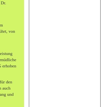
 Dr.
am
ührt, von
leistung
ermüdliche
AG erhoben
für den
n auch
fang und