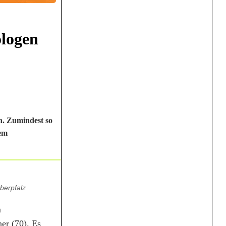
ologen
n. Zumindest so
dem
berpfalz
m
er (70). Es