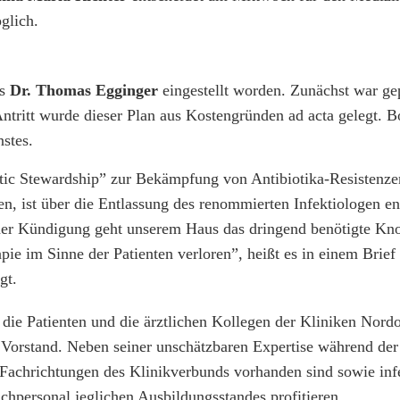
glich.
ds
Dr. Thomas Egginger
eingestellt worden. Zunächst war gep
Antritt wurde dieser Plan aus Kostengründen ad acta gelegt.
nstes.
ic Stewardship” zur Bekämpfung von Antibiotika-Resistenze
n, ist über die Entlassung des renommierten Infektiologen ent
iner Kündigung geht unserem Haus das dringend benötigte K
rapie im Sinne der Patienten verloren”, heißt es in einem Brief
gt.
die Patienten und die ärztlichen Kollegen der Kliniken Nord
n Vorstand. Neben seiner unschätzbaren Expertise während de
 Fachrichtungen des Klinikverbunds vorhanden sind sowie inf
chpersonal jeglichen Ausbildungsstandes profitieren.