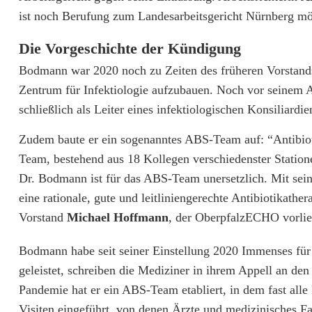
g
ist noch Berufung zum Landesarbeitsgericht Nürnberg mö
e
Die Vorgeschichte der Kündigung
g
Bodmann war 2020 noch zu Zeiten des früheren Vorstan
Zentrum für Infektiologie aufzubauen. Noch vor seinem 
e
schließlich als Leiter eines infektiologischen Konsiliardie
g
Zudem baute er ein sogenanntes ABS-Team auf: “Antibiot
e
Team, bestehend aus 18 Kollegen verschiedenster Statione
n
Dr. Bodmann ist für das ABS-Team unersetzlich. Mit se
K
eine rationale, gute und leitliniengerechte Antibiotikathe
Vorstand
Michael Hoffmann
, der OberpfalzECHO vorlie
ü
n
Bodmann habe seit seiner Einstellung 2020 Immenses für 
geleistet, schreiben die Mediziner in ihrem Appell an de
d
Pandemie hat er ein ABS-Team etabliert, in dem fast alle
i
Visiten eingeführt, von denen Ärzte und medizinisches Fa