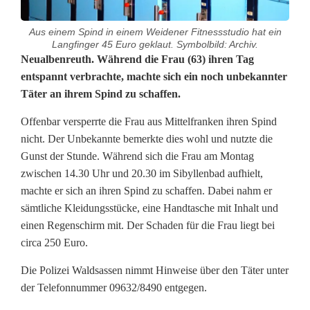
Aus einem Spind in einem Weidener Fitnessstudio hat ein
Langfinger 45 Euro geklaut. Symbolbild: Archiv.
K
Neualbenreuth. Während die Frau (63) ihren Tag
entspannt verbrachte, machte sich ein noch unbekannter
l
Täter an ihrem Spind zu schaffen.
e
Offenbar versperrte die Frau aus Mittelfranken ihren Spind
i
nicht. Der Unbekannte bemerkte dies wohl und nutzte die
Gunst der Stunde. Während sich die Frau am Montag
d
zwischen 14.30 Uhr und 20.30 im Sibyllenbad aufhielt,
e
machte er sich an ihren Spind zu schaffen. Dabei nahm er
sämtliche Kleidungsstücke, eine Handtasche mit Inhalt und
r
einen Regenschirm mit. Der Schaden für die Frau liegt bei
circa 250 Euro.
s
p
Die Polizei Waldsassen nimmt Hinweise über den Täter unter
der Telefonnummer 09632/8490 entgegen.
i