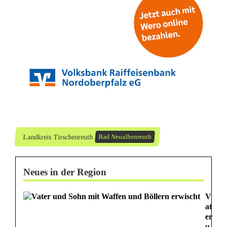
b
a
d
a
u
s
g
Landkreis Tirschenreuth
Bad Neualbenreuth
e
r
Neues in der Region
ä
V
u
at
er
u