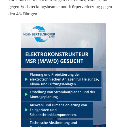
d
gegen Vollstreckungsbeamte und Körperverletzung gegen
den 48-Jährigen.
e
n
,
g
r
o
ß
e
W
i
r