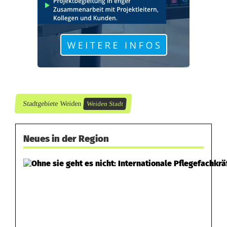
k
u
n
g
Stadtgebiete Weiden
Weiden Stadt
Neues in der Region