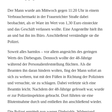
K
Der Mann wurde am Mittwoch gegen 11:20 Uhr in einem
Verbrauchermarkt in der Frauenrichter Straße dabei
l
beobachtet, als er Ware im Wert von 1,30 Euro einsteckte
und das Geschäft verlassen wollte. Eine Angestellte hielt ihn
e
an und bat ihn ins Büro. Anschließend verständigte sie die
i
Polizei.
n
Soweit alles harmlos – vor allem angesichts des geringen
e
Werts des Diebesguts. Dennoch wollte der 48-Jährige
während der Personalienfeststellung flüchten. Als die
r
Beamten ihn daran hindern wolten, fing der Mann sofort an
sich zu wehren, trat mit den Füßen in Richtung der Polizisten
S
und versuchte, sie zu schlagen. Dabei verletzte sich eine
c
Beamtin leicht. Nachdem der 48-Jährige gefesselt war, wurde
er zur Polizeiinspektion gebracht. Dort führten sie eine
h
Blutentnahme durch und entließen ihn anschließend wieder.
a
Die Polizei ermittelt nun wegen Diebstahls, Widerstand