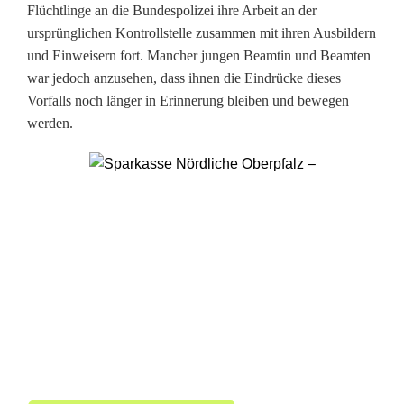
Flüchtlinge an die Bundespolizei ihre Arbeit an der
h
ursprünglichen Kontrollstelle zusammen mit ihren Ausbildern
ä
und Einweisern fort. Mancher jungen Beamtin und Beamten
war jedoch anzusehen, dass ihnen die Eindrücke dieses
n
Vorfalls noch länger in Erinnerung bleiben und bewegen
g
werden.
e
r
–
F
a
h
r
e