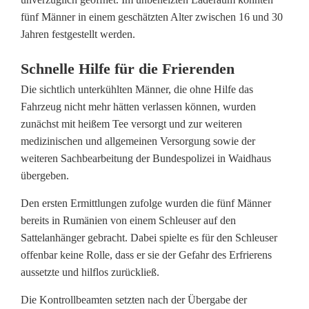
s
fünf Männer in einem geschätzten Alter zwischen 16 und 30
d
Jahren festgestellt werden.
e
Schnelle Hilfe für die Frierenden
m
Die sichtlich unterkühlten Männer, die ohne Hilfe das
Fahrzeug nicht mehr hätten verlassen können, wurden
S
zunächst mit heißem Tee versorgt und zur weiteren
a
medizinischen und allgemeinen Versorgung sowie der
weiteren Sachbearbeitung der Bundespolizei in Waidhaus
t
übergeben.
t
Den ersten Ermittlungen zufolge wurden die fünf Männer
e
bereits in Rumänien von einem Schleuser auf den
Sattelanhänger gebracht. Dabei spielte es für den Schleuser
l
offenbar keine Rolle, dass er sie der Gefahr des Erfrierens
a
aussetzte und hilflos zurückließ.
n
Die Kontrollbeamten setzten nach der Übergabe der