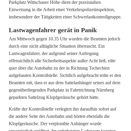
f
Parkplatz Wittschauer Höhe dient der praxisnahen
Einweisung in die Arbeit einer Verkehrspolizeiinspektion,
g
insbesondere der Tätigkeiten einer Schwerlastkontrollgruppe.
e
Lastwagenfahrer gerät in Panik
r
Am Mittwoch gegen 10.35 Uhr wurden die Beamten jedoch
ä
durch eine nicht alltägliche Situation überrascht. Ein
Lastwagenfahrer, der aufgrund seiner Aufregung
u
offensichtlich alle Sicherheitsaspekte außer Acht ließ, eilte
s
quer über die Autobahn zu der in Richtung Tschechien
aufgebauten Kontrollstelle. Sichtlich aufgebracht teilte er den
c
Beamten mit, dass er aus dem Sattelanhänger seines auf dem
h
gegenüberliegenden Parkplatz in Fahrtrichtung Nürnberg
geparkten Sattelzug Klopfgeräusche gehört hätte.
e
Kräfte der Kontrollstelle verlegten ihn daraufhin sofort auf
a
die andere Seite der Autobahn und hörten ebenfalls die
u
Klopfgeräusche. Der verplombte Anhänger wurde
unverzüglich geöffnet. Im unbeheizten Laderaum konnten