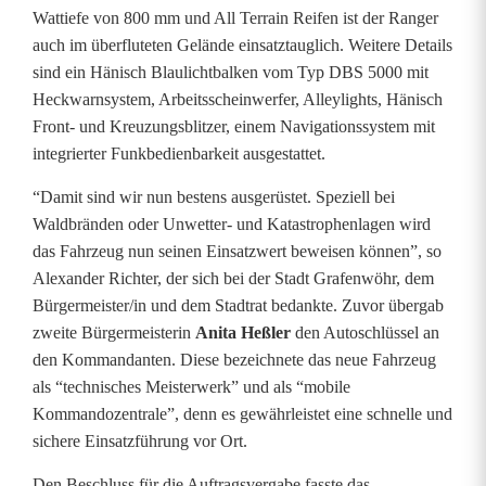
Wattiefe von 800 mm und All Terrain Reifen ist der Ranger
n
auch im überfluteten Gelände einsatztauglich. Weitere Details
d
sind ein Hänisch Blaulichtbalken vom Typ DBS 5000 mit
Heckwarnsystem, Arbeitsscheinwerfer, Alleylights, Hänisch
e
Front- und Kreuzungsblitzer, einem Navigationssystem mit
r
integrierter Funkbedienbarkeit ausgestattet.
F
“Damit sind wir nun bestens ausgerüstet. Speziell bei
Waldbränden oder Unwetter- und Katastrophenlagen wird
e
das Fahrzeug nun seinen Einsatzwert beweisen können”, so
u
Alexander Richter, der sich bei der Stadt Grafenwöhr, dem
Bürgermeister/in und dem Stadtrat bedankte. Zuvor übergab
e
zweite Bürgermeisterin
Anita Heßler
den Autoschlüssel an
r
den Kommandanten. Diese bezeichnete das neue Fahrzeug
als “technisches Meisterwerk” und als “mobile
w
Kommandozentrale”, denn es gewährleistet eine schnelle und
e
sichere Einsatzführung vor Ort.
h
Den Beschluss für die Auftragsvergabe fasste das