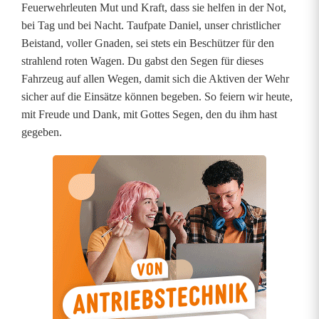
i
Feuerwehrleuten Mut und Kraft, dass sie helfen in der Not,
bei Tag und bei Nacht. Taufpate Daniel, unser christlicher
e
Beistand, voller Gnaden, sei stets ein Beschützer für den
l
strahlend roten Wagen. Du gabst den Segen für dieses
Fahrzeug auf allen Wegen, damit sich die Aktiven der Wehr
g
sicher auf die Einsätze können begeben. So feiern wir heute,
e
mit Freude und Dank, mit Gottes Segen, den du ihm hast
gegeben.
t
a
u
f
t