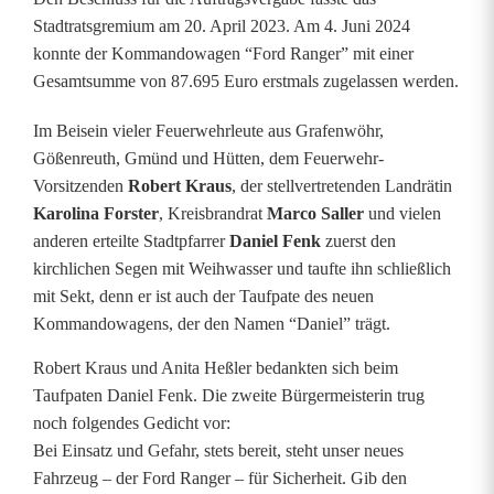
Stadtratsgremium am 20. April 2023. Am 4. Juni 2024
r
konnte der Kommandowagen “Ford Ranger” mit einer
w
Gesamtsumme von 87.695 Euro erstmals zugelassen werden.
i
Im Beisein vieler Feuerwehrleute aus Grafenwöhr,
Gößenreuth, Gmünd und Hütten, dem Feuerwehr-
r
Vorsitzenden
Robert Kraus
, der stellvertretenden Landrätin
d
Karolina Forster
, Kreisbrandrat
Marco Saller
und vielen
anderen erteilte Stadtpfarrer
Daniel Fenk
zuerst den
a
kirchlichen Segen mit Weihwasser und taufte ihn schließlich
u
mit Sekt, denn er ist auch der Taufpate des neuen
Kommandowagens, der den Namen “Daniel” trägt.
f
Robert Kraus und Anita Heßler bedankten sich beim
D
Taufpaten Daniel Fenk. Die zweite Bürgermeisterin trug
a
noch folgendes Gedicht vor:
Bei Einsatz und Gefahr, stets bereit, steht unser neues
n
Fahrzeug – der Ford Ranger – für Sicherheit. Gib den