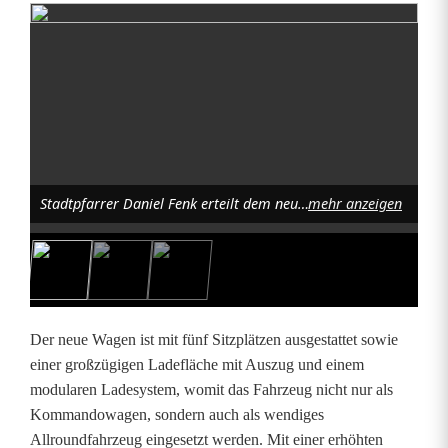
K
o
m
m
a
Stadtpfarrer Daniel Fenk erteilt dem neuen Kommandowagen Ford Ranger zuerst den kirchlichen Segen mit Weihwasser und taufte ihn schließlich mit Sekt, denn er ist auch der Taufpate des neuen Kommandowagens, der den Namen “Daniel” trägt. Foto: Renate Gradl
mehr anzeigen
n
d
o
w
Der neue Wagen ist mit fünf Sitzplätzen ausgestattet sowie
a
einer großzügigen Ladefläche mit Auszug und einem
modularen Ladesystem, womit das Fahrzeug nicht nur als
g
Kommandowagen, sondern auch als wendiges
e
Allroundfahrzeug eingesetzt werden. Mit einer erhöhten