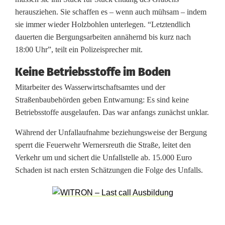
e
herausziehen. Sie schaffen es – wenn auch mühsam – indem
sie immer wieder Holzbohlen unterlegen. “Letztendlich
r
dauerten die Bergungsarbeiten annähernd bis kurz nach
g
18:00 Uhr”, teilt ein Polizeisprecher mit.
u
Keine Betriebsstoffe im Boden
n
Mitarbeiter des Wasserwirtschaftsamtes und der
Straßenbaubehörden geben Entwarnung: Es sind keine
g
Betriebsstoffe ausgelaufen. Das war anfangs zunächst unklar.
a
Während der Unfallaufnahme beziehungsweise der Bergung
u
sperrt die Feuerwehr Wernersreuth die Straße, leitet den
Verkehr um und sichert die Unfallstelle ab. 15.000 Euro
s
Schaden ist nach ersten Schätzungen die Folge des Unfalls.
G
r
a