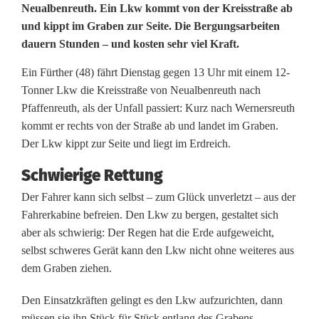
L
Neualbenreuth. Ein Lkw kommt von der Kreisstraße ab
und kippt im Graben zur Seite. Die Bergungsarbeiten
k
dauern Stunden – und kosten sehr viel Kraft.
w
Ein Fürther (48) fährt Dienstag gegen 13 Uhr mit einem 12-
k
Tonner Lkw die Kreisstraße von Neualbenreuth nach
Pfaffenreuth, als der Unfall passiert: Kurz nach Wernersreuth
i
kommt er rechts von der Straße ab und landet im Graben.
p
Der Lkw kippt zur Seite und liegt im Erdreich.
p
Schwierige Rettung
Der Fahrer kann sich selbst – zum Glück unverletzt – aus der
t
Fahrerkabine befreien. Den Lkw zu bergen, gestaltet sich
u
aber als schwierig: Der Regen hat die Erde aufgeweicht,
selbst schweres Gerät kann den Lkw nicht ohne weiteres aus
m
dem Graben ziehen.
-
Den Einsatzkräften gelingt es den Lkw aufzurichten, dann
B
müssen sie ihn Stück für Stück entlang des Grabens