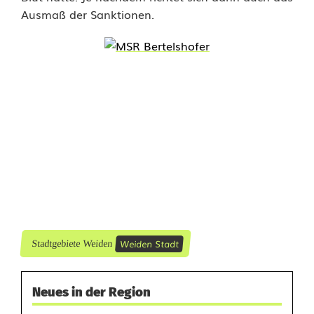
e
Ausmaß der Sanktionen.
r
N
a
c
h
t
v
o
n
Weiden Stadt
Stadtgebiete Weiden
F
Neues in der Region
r