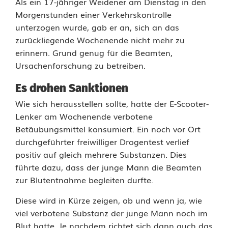
Als ein 17-jähriger Weidener am Dienstag in den
Morgenstunden einer Verkehrskontrolle
W
unterzogen wurde, gab er an, sich an das
o
zurückliegende Wochenende nicht mehr zu
erinnern. Grund genug für die Beamten,
w
Ursachenforschung zu betreiben.
a
Es drohen Sanktionen
r
Wie sich herausstellen sollte, hatte der E-Scooter-
i
Lenker am Wochenende verbotene
Betäubungsmittel konsumiert. Ein noch vor Ort
c
durchgeführter freiwilliger Drogentest verlief
h
positiv auf gleich mehrere Substanzen. Dies
führte dazu, dass der junge Mann die Beamten
i
zur Blutentnahme begleiten durfte.
n
Diese wird in Kürze zeigen, ob und wenn ja, wie
d
viel verbotene Substanz der junge Mann noch im
Blut hatte. Je nachdem richtet sich dann auch das