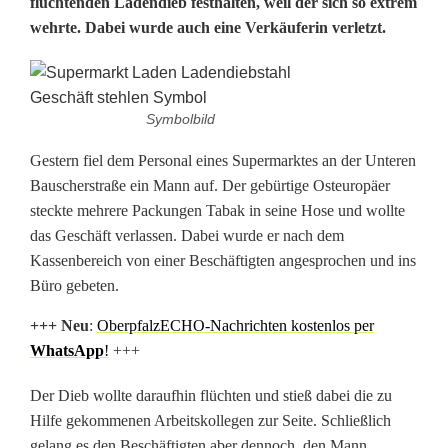
flüchtenden Ladendieb festhalten, weil der sich so extrem
a
wehrte. Dabei wurde auch eine Verkäuferin verletzt.
d
e
Symbolbild
n
Gestern fiel dem Personal eines Supermarktes an der Unteren
d
Bauscherstraße ein Mann auf. Der gebürtige Osteuropäer
i
steckte mehrere Packungen Tabak in seine Hose und wollte
das Geschäft verlassen. Dabei wurde er nach dem
e
Kassenbereich von einer Beschäftigten angesprochen und ins
b
Büro gebeten.
v
+++ N
eu
:
OberpfalzECHO-Nachrichten kostenlos per
WhatsApp
!
+++
e
r
Der Dieb wollte daraufhin flüchten und stieß dabei die zu
Hilfe gekommenen Arbeitskollegen zur Seite. Schließlich
l
gelang es den Beschäftigten aber dennoch den Mann