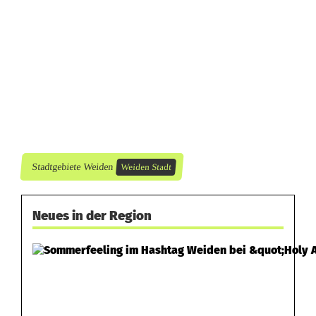
r
i
n
Stadtgebiete Weiden
Weiden Stadt
Neues in der Region