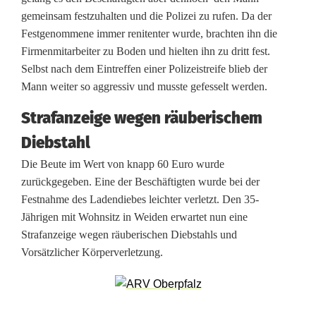
gemeinsam festzuhalten und die Polizei zu rufen. Da der
e
Festgenommene immer renitenter wurde, brachten ihn die
t
Firmenmitarbeiter zu Boden und hielten ihn zu dritt fest.
Selbst nach dem Eintreffen einer Polizeistreife blieb der
z
Mann weiter so aggressiv und musste gefesselt werden.
t
Strafanzeige wegen räuberischem
V
Diebstahl
e
Die Beute im Wert von knapp 60 Euro wurde
r
zurückgegeben. Eine der Beschäftigten wurde bei der
Festnahme des Ladendiebes leichter verletzt. Den 35-
k
Jährigen mit Wohnsitz in Weiden erwartet nun eine
ä
Strafanzeige wegen räuberischen Diebstahls und
Vorsätzlicher Körperverletzung.
u
f
e