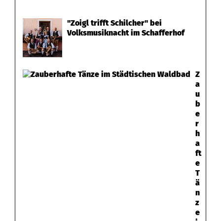
"Zoigl trifft Schilcher" bei
Volksmusiknacht im Schafferhof
Z
a
u
b
e
r
h
a
ft
e
T
ä
n
z
e