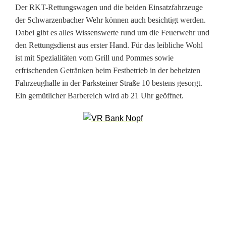
w
Der RKT-Rettungswagen und die beiden Einsatzfahrzeuge
e
der Schwarzenbacher Wehr können auch besichtigt werden.
Dabei gibt es alles Wissenswerte rund um die Feuerwehr und
h
den Rettungsdienst aus erster Hand. Für das leibliche Wohl
ist mit Spezialitäten vom Grill und Pommes sowie
r
erfrischenden Getränken beim Festbetrieb in der beheizten
i
Fahrzeughalle in der Parksteiner Straße 10 bestens gesorgt.
Ein gemütlicher Barbereich wird ab 21 Uhr geöffnet.
n
S
c
h
w
a
r