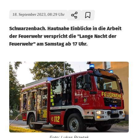
18. September 2023, 08:29 Uhr
Schwarzenbach. Hautnahe Einblicke in die Arbeit
der Feuerwehr verspricht die "Lange Nacht der
Feuerwehr" am Samstag ab 17 Uhr.
L
a
n
g
e
N
a
Foto: Lukas Przetak