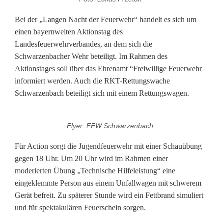
c
Bei der „Langen Nacht der Feuerwehr“ handelt es sich um
einen bayernweiten Aktionstag des
h
Landesfeuerwehrverbandes, an dem sich die
t
Schwarzenbacher Wehr beteiligt. Im Rahmen des
Aktionstages soll über das Ehrenamt “Freiwillige Feuerwehr
d
informiert werden. Auch die RKT-Rettungswache
e
Schwarzenbach beteiligt sich mit einem Rettungswagen.
r
Flyer: FFW Schwarzenbach
F
e
Für Action sorgt die Jugendfeuerwehr mit einer Schauübung
gegen 18 Uhr. Um 20 Uhr wird im Rahmen einer
u
moderierten Übung „Technische Hilfeleistung“ eine
eingeklemmte Person aus einem Unfallwagen mit schwerem
e
Gerät befreit. Zu späterer Stunde wird ein Fettbrand simuliert
r
und für spektakulären Feuerschein sorgen.