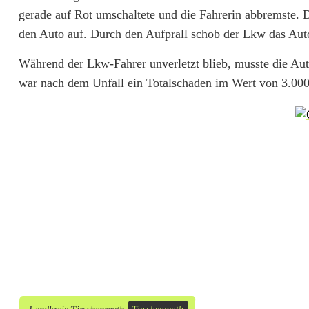
w
gerade auf Rot umschaltete und die Fahrerin abbremste. D
k
den Auto auf. Durch den Aufprall schob der Lkw das Aut
r
Während der Lkw-Fahrer unverletzt blieb, musste die Aut
a
war nach dem Unfall ein Totalschaden im Wert von 3.000
c
h
t
u
n
g
e
b