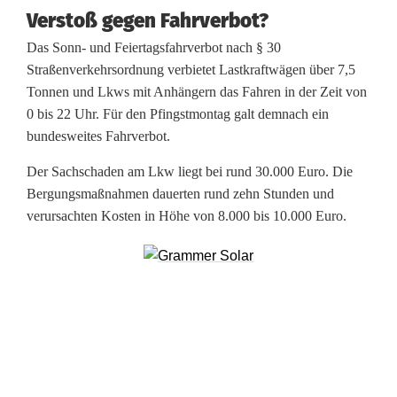
3
Verstoß gegen Fahrverbot?
0
Das Sonn- und Feiertagsfahrverbot nach § 30
Straßenverkehrsordnung verbietet Lastkraftwägen über 7,5
0
Tonnen und Lkws mit Anhängern das Fahren in der Zeit von
L
0 bis 22 Uhr. Für den Pfingstmontag galt demnach ein
bundesweites Fahrverbot.
i
Der Sachschaden am Lkw liegt bei rund 30.000 Euro. Die
t
Bergungsmaßnahmen dauerten rund zehn Stunden und
e
verursachten Kosten in Höhe von 8.000 bis 10.000 Euro.
r
D
i
e
s