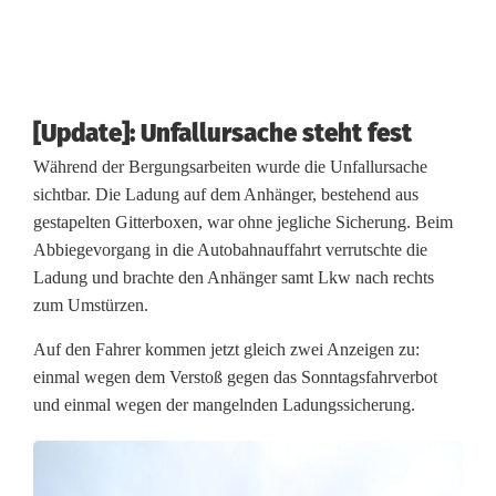
e
l
a
[Update]: Unfallursache steht fest
u
Während der Bergungsarbeiten wurde die Unfallursache
s
sichtbar. Die Ladung auf dem Anhänger, bestehend aus
gestapelten Gitterboxen, war ohne jegliche Sicherung. Beim
g
Abbiegevorgang in die Autobahnauffahrt verrutschte die
e
Ladung und brachte den Anhänger samt Lkw nach rechts
zum Umstürzen.
l
Auf den Fahrer kommen jetzt gleich zwei Anzeigen zu:
a
einmal wegen dem Verstoß gegen das Sonntagsfahrverbot
u
und einmal wegen der mangelnden Ladungssicherung.
f
e