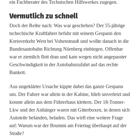
k
ein Fachberater des Technischen Hilfswerkes zugegen.
w
Vermutlich zu schnell
u
Doch der Reihe nach: Was war geschehen? Der 55-jährige
tschechische Kraftfahrer befuhr mit seinem Gespann den
m
Kreisverkehr West bei Vohenstrauß und wollte danach in die
g
Bundesautobahn Richtung Nürnberg einbiegen. Offenbar
war er ziemlich flott dran und kam wegen nicht angepasster
e
Geschwindigkeit in der Autobahnzufahrt auf das rechte
k
Bankett.
i
Aus ungeklärter Ursache kippte dabei das ganze Gespann
um. Der Fahrer war allein in der Kabine, blieb unverletzt und
p
konnte allein aus dem Führerhaus klettern. Der 18-Tonner-
p
Lkw und der Anhänger waren mit Gitterboxen, in denen sich
Autoteile befanden, beladen. Das wirft eine weitere Frage
t
auf: Warum war der Brummi am Feiertag überhaupt auf der
-
Straße?