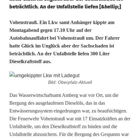
beträchtlich. An der Unfallstelle liefen [&hellip;]
[
Vohenstrauß. Ein Lkw samt Anhänger kippte am
Montagabend gegen 17.10 Uhr auf der
u
Autobahnauffahrt bei Vohenstrauß um. Der Fahrer
hatte Glück im Unglück aber der Sachschaden ist
p
beträchtlich. An der Unfallstelle liefen 300 Liter
d
Dieselkraftstoff aus.
a
t
Bild: Oberpfalz-Aktuell
e
Das Wasserwirtschaftsamt Amberg war vor Ort, um die
Bergung des ausgelaufenen Dieselöls, das in das
]
Entwässerungssystem eingedrungen war, zu beaufsichtigen.
:
Die Feuerwehr Vohenstrauß war mit 17 Einsatzkräften an der
Unfallstelle, um den Dieselkraftstoff zu binden und die
L
Unfallstelle abzusichern. Für die Bergung des Gespanns war