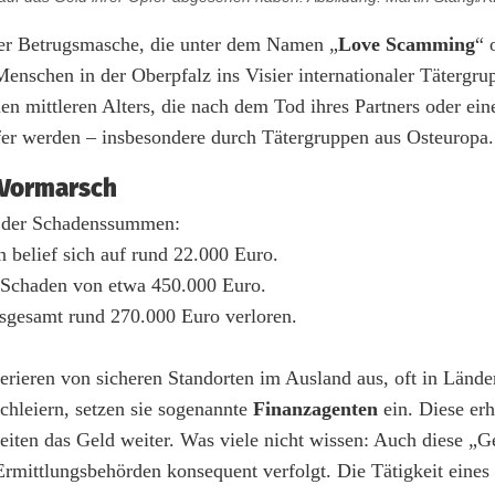
ner Betrugsmasche, die unter dem Namen „
Love Scamming
“ 
Menschen in der Oberpfalz ins Visier internationaler Tätergru
en mittleren Alters, die nach dem Tod ihres Partners oder ei
r werden – insbesondere durch Tätergruppen aus Osteuropa.
 Vormarsch
he der Schadenssummen:
n belief sich auf rund 22.000 Euro.
m Schaden von etwa 450.000 Euro.
nsgesamt rund 270.000 Euro verloren.
perieren von sicheren Standorten im Ausland aus, oft in Lände
chleiern, setzen sie sogenannte
Finanzagenten
ein. Diese erh
iten das Geld weiter. Was viele nicht wissen: Auch diese „
rmittlungsbehörden konsequent verfolgt. Die Tätigkeit eines