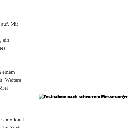
 auf. Mit
, ein
nes
h einem
t. Weitere
drei
r emotional
n im Stich.