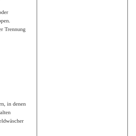
oder
ppen.
ner Trennung
rn, in denen
alten
Geldwäscher