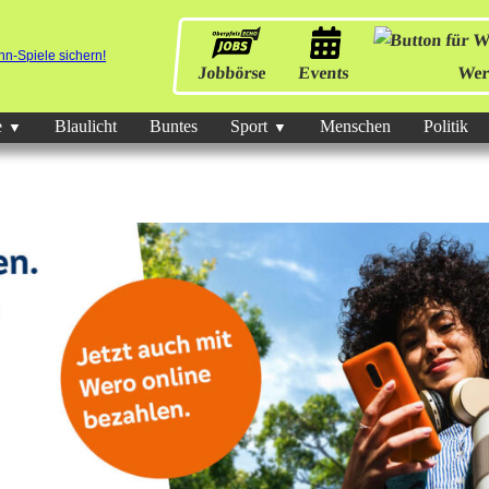
Jobbörse
Events
Wer
e
Blaulicht
Buntes
Sport
Menschen
Politik