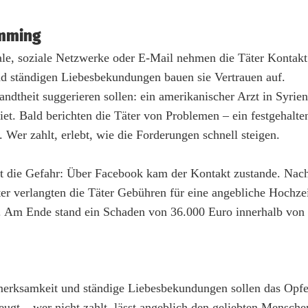
amming
le, soziale Netzwerke oder E-Mail nehmen die Täter Kontakt
d ständigen Liebesbekundungen bauen sie Vertrauen auf.
andtheit suggerieren sollen: ein amerikanischer Arzt in Syrien
et. Bald berichten die Täter von Problemen – ein festgehalte
Wer zahlt, erlebt, wie die Forderungen schnell steigen.
t die Gefahr: Über Facebook kam der Kontakt zustande. Nac
er verlangten die Täter Gebühren für eine angebliche Hochzei
. Am Ende stand ein Schaden von 36.000 Euro innerhalb von 
erksamkeit und ständige Liebesbekundungen sollen das Opfe
gt – wer nicht zahlt, lässt angeblich den geliebten Mensche