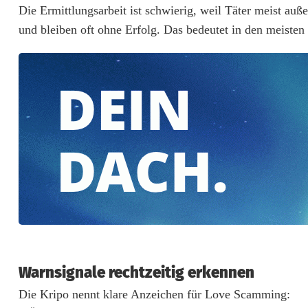
Die Ermittlungsarbeit ist schwierig, weil Täter meist auß
h
und bleiben oft ohne Erfolg. Das bedeutet in den meiste
e
m
R
o
m
a
n
t
i
Warnsignale rechtzeitig erkennen
k
Die Kripo nennt klare Anzeichen für Love Scamming:
b