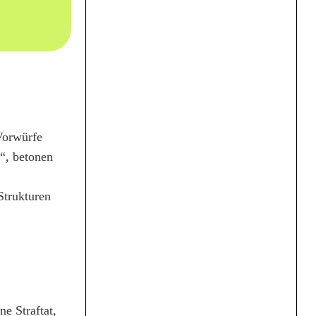
Vorwürfe
t“, betonen
Strukturen
e Straftat,