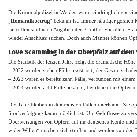
L
Die Kriminalpolizei in Weiden warnt eindringlich vor ei
„
Romantikbetrug
“ bekannt ist. Immer häufiger geraten 
o
Betroffen sind nach Angaben der Ermittler vor allem Frau
v
wieder Anschluss suchen. Doch auch Männer können Opfe
e
Love Scamming in der Oberpfalz auf dem
S
Die Statistik der letzten Jahre zeigt die dramatische Hö
c
– 2022 wurden sieben Fälle registriert, der Gesamtschade
– 2023 waren es bereits zehn Fälle, verbunden mit eine
a
– 2024 wurden acht Fälle bekannt, bei denen die Opfer i
m
Die Täter bleiben in den meisten Fällen unerkannt. Sie o
m
Strafverfolgung kaum möglich ist. Um Geldflüsse zu vers
i
Überweisungen von Opfern auf ihr deutsches Konto und le
n
wider Willen“ machen sich strafbar und werden von den E