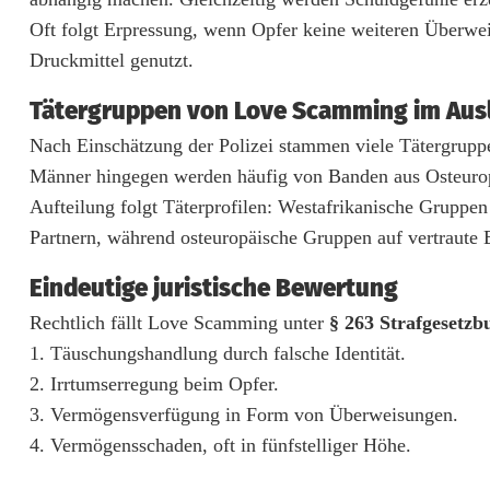
v
Oft folgt Erpressung, wenn Opfer keine weiteren Überwe
Druckmittel genutzt.
o
r
Tätergruppen von Love Scamming im Aus
g
Nach Einschätzung der Polizei stammen viele Tätergruppe
Männer hingegen werden häufig von Banden aus Osteuropa
e
Aufteilung folgt Täterprofilen: Westafrikanische Gruppe
f
Partnern, während osteuropäische Gruppen auf vertraute B
ä
Eindeutige juristische Bewertung
h
Rechtlich fällt Love Scamming unter
§ 263 Strafgesetzb
r
1. Täuschungshandlung durch falsche Identität.
2. Irrtumserregung beim Opfer.
l
3. Vermögensverfügung in Form von Überweisungen.
i
4. Vermögensschaden, oft in fünfstelliger Höhe.
c