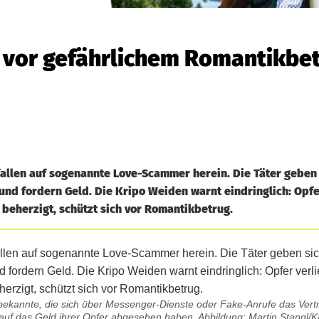
 vor gefährlichem Romantikbet
llen auf sogenannte Love-Scammer herein. Die Täter geben s
und fordern Geld. Die Kripo Weiden warnt eindringlich: Opfer
 beherzigt, schützt sich vor Romantikbetrug.
kannte, die sich über Messenger-Dienste oder Fake-Anrufe das Vertr
 auf das Geld ihrer Opfer abgesehen haben. Abbildung: Martin Stangl/K