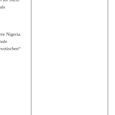
als
re Nigeria.
nale
exotischen“