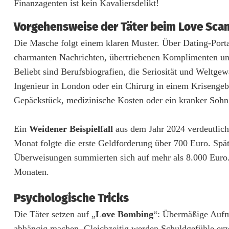
Finanzagenten ist kein Kavaliersdelikt!
g
:
Vorgehensweise der Täter beim Love Sc
Die Masche folgt einem klaren Muster. Über Dating-Porta
K
charmanten Nachrichten, übertriebenen Komplimenten un
r
Beliebt sind Berufsbiografien, die Seriosität und Weltgew
i
Ingenieur in London oder ein Chirurg in einem Krisengebi
Gepäckstück, medizinische Kosten oder ein kranker Sohn. 
p
o
Ein
Weidener Beispielfall
aus dem Jahr 2024 verdeutlich
w
Monat folgte die erste Geldforderung über 700 Euro. Spät
Überweisungen summierten sich auf mehr als 8.000 Euro
a
Monaten.
r
Psychologische Tricks
n
Die Täter setzen auf „
Love Bombing
“: Übermäßige Aufm
t
abhängig machen. Gleichzeitig werden Schuldgefühle erzeu