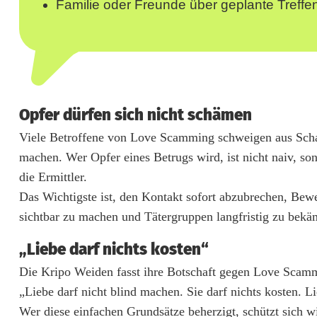
n
Familie oder Freunde über geplante Treffen
d
e
r
O
Opfer dürfen sich nicht schämen
b
Viele Betroffene von Love Scamming schweigen aus Scha
machen. Wer Opfer eines Betrugs wird, ist nicht naiv, so
e
die Ermittler.
r
Das Wichtigste ist, den Kontakt sofort abzubrechen, Bewe
sichtbar zu machen und Tätergruppen langfristig zu bekä
p
f
„Liebe darf nichts kosten“
a
Die Kripo Weiden fasst ihre Botschaft gegen Love Scam
„Liebe darf nicht blind machen. Sie darf nichts kosten. L
l
Wer diese einfachen Grundsätze beherzigt, schützt sich w