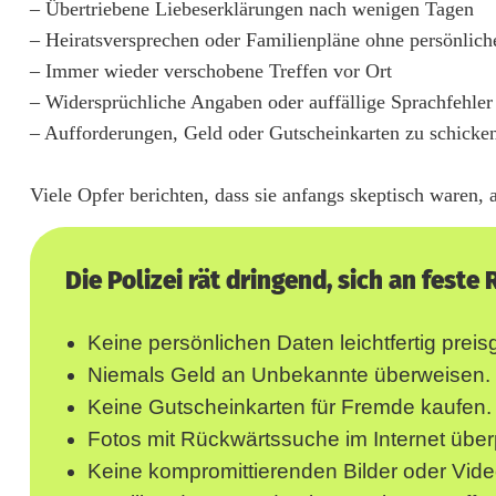
– Übertriebene Liebeserklärungen nach wenigen Tagen
e
– Heiratsversprechen oder Familienpläne ohne persönlich
– Immer wieder verschobene Treffen vor Ort
t
– Widersprüchliche Angaben oder auffällige Sprachfehler
r
– Aufforderungen, Geld oder Gutscheinkarten zu schicke
u
Viele Opfer berichten, dass sie anfangs skeptisch waren, a
g
-
Die Polizei rät dringend, sich an feste 
a
u
Keine persönlichen Daten leichtfertig prei
c
Niemals Geld an Unbekannte überweisen.
Keine Gutscheinkarten für Fremde kaufen.
h
Fotos mit Rückwärtssuche im Internet über
i
Keine kompromittierenden Bilder oder Vide