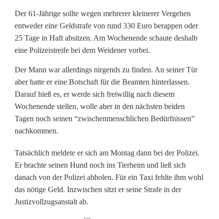
n
Der 61-Jährige sollte wegen mehrerer kleinerer Vergehen
n
entweder eine Geldstrafe von rund 330 Euro berappen oder
25 Tage in Haft absitzen. Am Wochenende schaute deshalb
(
eine Polizeistreife bei dem Weidener vorbei.
6
Der Mann war allerdings nirgends zu finden. An seiner Tür
1
aber hatte er eine Botschaft für die Beamten hinterlassen.
Darauf hieß es, er werde sich freiwillig nach diesem
)
Wochenende stellen, wolle aber in den nächsten beiden
w
Tagen noch seinen “zwischenmenschlichen Bedürfnissen”
nachkommen.
i
Tatsächlich meldete er sich am Montag dann bei der Polizei.
l
Er brachte seinen Hund noch ins Tierheim und ließ sich
l
danach von der Polizei abholen. Für ein Taxi fehlte ihm wohl
das nötige Geld. Inzwischen sitzt er seine Strafe in der
v
Justizvollzugsanstalt ab.
o