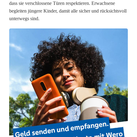
dass sie verschlossene Türen respektieren. Erwachsene
r
begleiten jüngere Kinder, damit alle sicher und rücksichtsvoll
ä
unterwegs sind.
s
e
n
z
z
u
H
a
l
l