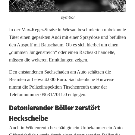
e
symbol
A
In der Max-Reger-Straße in Wiesau beschmierten unbekannte
u
Täter einen geparkten Audi mit einer Spraydose und befüllten
t
den Auspuff mit Bauschaum. Ob es sich hierbei um einen
„dummen Jungenstreich“ oder einen Racheakt handelte,
o
müssen die weiteren Ermittlungen zeigen.
s
Den entstandenen Sachschaden am Auto schätzen die
u
Beamten auf etwa 4.000 Euro. Sachdienliche Hinweise
nimmt die Polizeiinspektion Tirschenreuth unter der
n
Telefonnummer 09631/7011-0 entgegen.
d
Detonierender Böller zerstört
F
Heckscheibe
e
Auch in Wildenreuth beschädigte ein Unbekannter ein Auto.
n