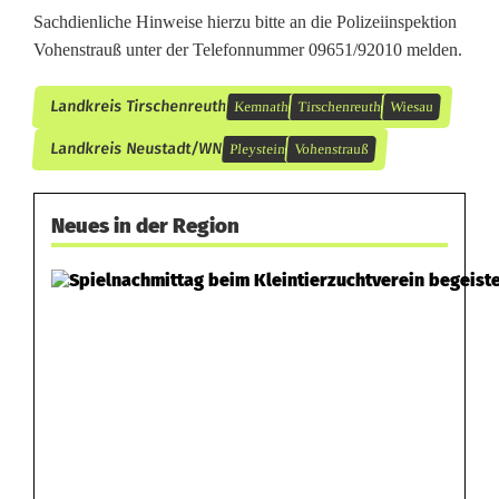
a
Sachdienliche Hinweise hierzu bitte an die Polizeiinspektion
Vohenstrauß unter der Telefonnummer 09651/92010 melden.
c
h
Landkreis Tirschenreuth
Kemnath
Tirschenreuth
Wiesau
t
Landkreis Neustadt/WN
Pleystein
Vohenstrauß
b
e
Neues in der Region
s
c
h
ä
d
i