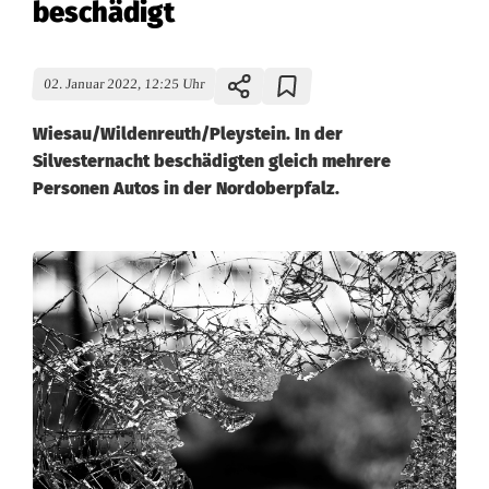
beschädigt
02. Januar 2022, 12:25 Uhr
Wiesau/Wildenreuth/Pleystein. In der
Silvesternacht beschädigten gleich mehrere
Personen Autos in der Nordoberpfalz.
M
e
h
r
e
r