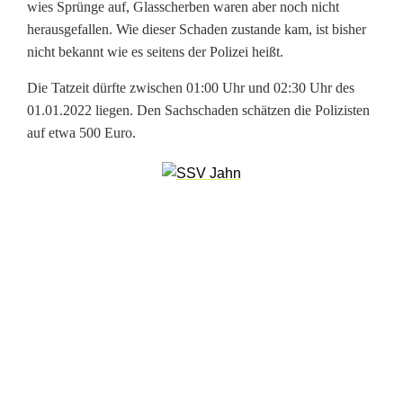
i
wies Sprünge auf, Glasscherben waren aber noch nicht
herausgefallen. Wie dieser Schaden zustande kam, ist bisher
n
nicht bekannt wie es seitens der Polizei heißt.
S
Die Tatzeit dürfte zwischen 01:00 Uhr und 02:30 Uhr des
i
01.01.2022 liegen. Den Sachschaden schätzen die Polizisten
auf etwa 500 Euro.
l
v
e
s
t
e
r
n