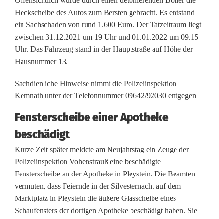
Offensichtlich wurde durch einen detonierenden Böller die
Heckscheibe des Autos zum Bersten gebracht. Es entstand
s
ein Sachschaden von rund 1.600 Euro. Der Tatzeitraum liegt
t
zwischen 31.12.2021 um 19 Uhr und 01.01.2022 um 09.15
Uhr. Das Fahrzeug stand in der Hauptstraße auf Höhe der
e
Hausnummer 13.
r
Sachdienliche Hinweise nimmt die Polizeiinspektion
s
Kemnath unter der Telefonnummer 09642/92030 entgegen.
c
Fensterscheibe einer Apotheke
h
beschädigt
e
Kurze Zeit später meldete am Neujahrstag ein Zeuge der
Polizeiinspektion Vohenstrauß eine beschädigte
i
Fensterscheibe an der Apotheke in Pleystein. Die Beamten
b
vermuten, dass Feiernde in der Silvesternacht auf dem
Marktplatz in Pleystein die äußere Glasscheibe eines
e
Schaufensters der dortigen Apotheke beschädigt haben. Sie