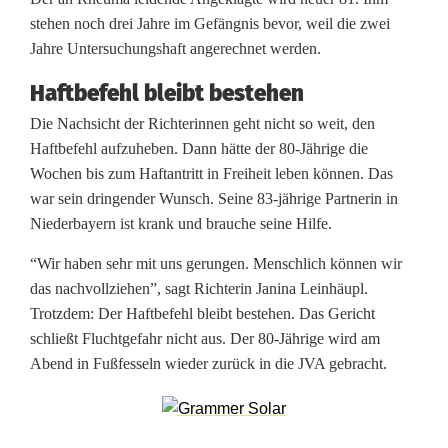
8
stehen noch drei Jahre im Gefängnis bevor, weil die zwei
Jahre Untersuchungshaft angerechnet werden.
0
Haftbefehl bleibt bestehen
-
Die Nachsicht der Richterinnen geht nicht so weit, den
J
Haftbefehl aufzuheben. Dann hätte der 80-Jährige die
ä
Wochen bis zum Haftantritt in Freiheit leben können. Das
war sein dringender Wunsch. Seine 83-jährige Partnerin in
h
Niederbayern ist krank und brauche seine Hilfe.
r
“Wir haben sehr mit uns gerungen. Menschlich können wir
i
das nachvollziehen”, sagt Richterin Janina Leinhäupl.
Trotzdem: Der Haftbefehl bleibt bestehen. Das Gericht
g
schließt Fluchtgefahr nicht aus. Der 80-Jährige wird am
e
Abend in Fußfesseln wieder zurück in die JVA gebracht.
r
b