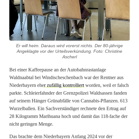
a
n
n
a
Er will heim. Daraus wird vorerst nichts. Der 80-jährige
b
Angeklagte vor der Urteilsverkündung. Foto: Christine
Ascherl
i
Bei einer Kaffeepause an der Autobahnrastanlage
s
Waldnaabtal bei Windischeschenbach war der Rentner aus
-
Niederbayern ehe
r zufällig kontrolliert
worden, weil er falsch
parkte. Schleierfahnder der Grenzpolizei Waldsassen fanden
B
auf seinem Hänger Grünabfälle von Cannabis-Pflanzen. 613
i
Wurzelballen. Ein Sachverständiger rechnete den Ertrag auf
28 Kilogramm Marihuana hoch und damit das 118-fache der
o
nicht geringen Menge.
m
Das brachte dem Niederbayern Anfang 2024 vor der