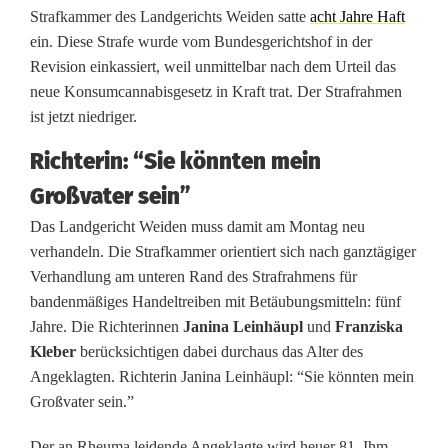
ü
Strafkammer des Landgerichts Weiden satte
acht Jahre Haft
ein. Diese Strafe wurde vom Bundesgerichtshof in der
l
Revision einkassiert, weil unmittelbar nach dem Urteil das
l
neue Konsumcannabisgesetz in Kraft trat. Der Strafrahmen
ist jetzt niedriger.
e
Richterin: “Sie könnten mein
r
Großvater sein”
w
Das Landgericht Weiden muss damit am Montag neu
i
verhandeln. Die Strafkammer orientiert sich nach ganztägiger
Verhandlung am unteren Rand des Strafrahmens für
s
bandenmäßiges Handeltreiben mit Betäubungsmitteln: fünf
c
Jahre. Die Richterinnen
Janina Leinhäupl
und
Franziska
Kleber
berücksichtigen dabei durchaus das Alter des
h
Angeklagten. Richterin Janina Leinhäupl: “Sie könnten mein
t
Großvater sein.”
:
Der an Rheuma leidende Angeklagte wird heuer 81. Ihm