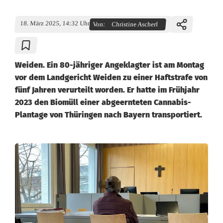
18. März 2025, 14:32 Uhr
Von:
Christine Ascherl
Weiden. Ein 80-jähriger Angeklagter ist am Montag
vor dem Landgericht Weiden zu einer Haftstrafe von
fünf Jahren verurteilt worden. Er hatte im Frühjahr
2023 den Biomüll einer abgeernteten Cannabis-
Plantage von Thüringen nach Bayern transportiert.
M
i
t
C