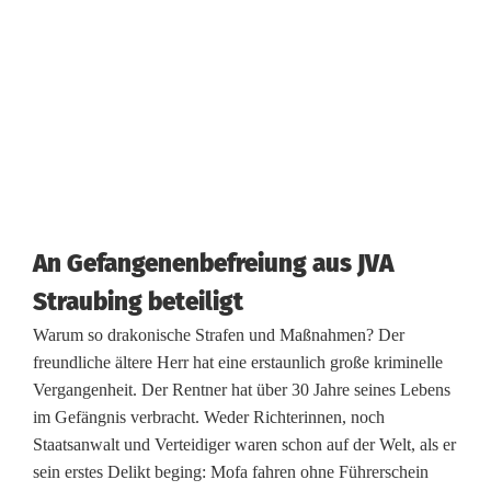
l
e
i
b
t
i
An Gefangenenbefreiung aus JVA
n
Straubing beteiligt
H
Warum so drakonische Strafen und Maßnahmen? Der
freundliche ältere Herr hat eine erstaunlich große kriminelle
a
Vergangenheit. Der Rentner hat über 30 Jahre seines Lebens
f
im Gefängnis verbracht. Weder Richterinnen, noch
Staatsanwalt und Verteidiger waren schon auf der Welt, als er
t
sein erstes Delikt beging: Mofa fahren ohne Führerschein