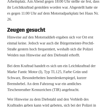
Arbeitsplatz. Am Abend gegen 18:00 Uhr stellte sie fest, dass
m
ihr Leichtkraftrad gestohlen worden war. Abgestellt hatte sie
es gegen 11:00 Uhr auf dem Motorradparkplatz bei Haus Nr.
R
26.
o
Zeugen gesucht
l
Hinweise auf den Motorraddieb ergaben sich vor Ort erst
einmal keine. Jedoch war auch die Bürgermeister-Prechtl-
l
Straße gestern hoch frequentiert, weshalb sich die Polizei
e
Weiden nun Hinweise auf den Diebstahl erhofft.
r
Bei dem Kraftrad handelt es sich um ein Leichtkraftrad der
z
Marke Fantic Motor (I), Typ TL125, Farbe Grün und
Schwarz, Besonderheiten Innenlenkerspiegel, kurzer
u
Bremshebel. An dem Fahrzeug war ein amtliches
r
Tirschenreuther Kennzeichen (TIR) angebracht.
A
Wer Hinweise zu dem Diebstahl und den Verbleib des
Kraftrades geben kann wird gebeten, sich bei der Polizei in