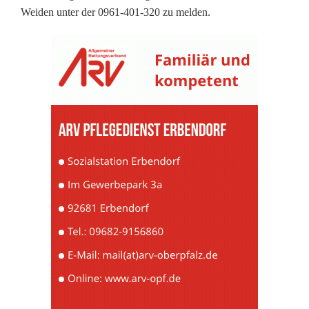
r
Weiden unter der 0961-401-320 zu melden.
b
e
i
t
-
o
h
n
e
w
i