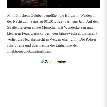
e
r
Mit fröhlichem Gejubel begrüßten die Bürger in Weiden in
k
der Nacht zum Samstag (01.01.2022) das neue Jahr. Auf den
Straßen feierten einige Menschen mit Wunderkerzen und
e
kleineren Feuerwerkskörpern den Jahreswechsel. Insgesamt
r
verlief die Neujahrsnacht in Weiden eher ruhig. Die Polizei
fuhr Streife und überwachte die Einhaltung der
z
Infektionsschutzmaßnahmen.
e
n
u
n
d
v