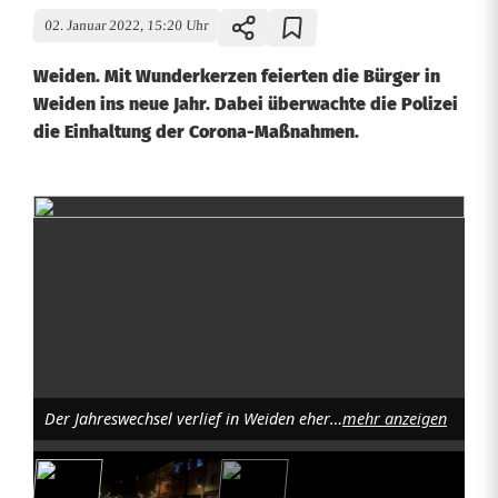
02. Januar 2022, 15:20 Uhr
Weiden. Mit Wunderkerzen feierten die Bürger in
Weiden ins neue Jahr. Dabei überwachte die Polizei
die Einhaltung der Corona-Maßnahmen.
M
i
t
W
u
Der Jahreswechsel verlief in Weiden eher ruhig. Bild: NEWS5 / DESK
mehr anzeigen
n
d