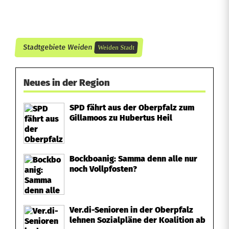
i
e
l
Stadtgebiete Weiden
Weiden Stadt
G
Neues in der Region
e
j
SPD fährt aus der Oberpfalz zum
Gillamoos zu Hubertus Heil
u
b
Bockboanig: Samma denn alle nur
e
noch Vollpfosten?
l
i
Ver.di-Senioren in der Oberpfalz
lehnen Sozialpläne der Koalition ab
n