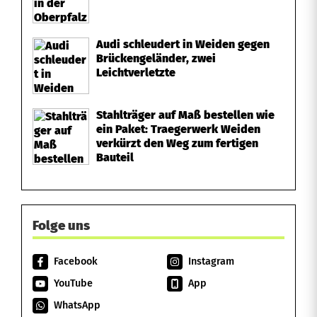
s
n
Audi schleudert in Weiden gegen
Brückengeländer, zwei
e
Leichtverletzte
u
Stahlträger auf Maß bestellen wie
e
ein Paket: Traegerwerk Weiden
verkürzt den Weg zum fertigen
J
Bauteil
a
h
Folge uns
r
Facebook
Instagram
YouTube
App
WhatsApp