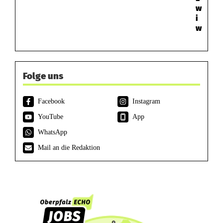
w
i
w
Folge uns
Facebook
Instagram
YouTube
App
WhatsApp
Mail an die Redaktion