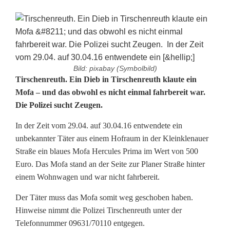
Bild: pixabay (Symbolbild)
M
Tirschenreuth. Ein Dieb in Tirschenreuth klaute ein
Mofa – und das obwohl es nicht einmal fahrbereit war.
o
Die Polizei sucht Zeugen.
f
In der Zeit vom 29.04. auf 30.04.16 entwendete ein
a
unbekannter Täter aus einem Hofraum in der Kleinklenauer
Straße ein blaues Mofa Hercules Prima im Wert von 500
i
Euro. Das Mofa stand an der Seite zur Planer Straße hinter
n
einem Wohnwagen und war nicht fahrbereit.
T
Der Täter muss das Mofa somit weg geschoben haben.
Hinweise nimmt die Polizei Tirschenreuth unter der
i
Telefonnummer 09631/70110 entgegen.