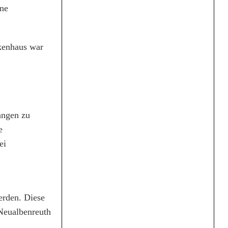
ine
nkenhaus war
angen zu
e
ei
erden. Diese
Neualbenreuth