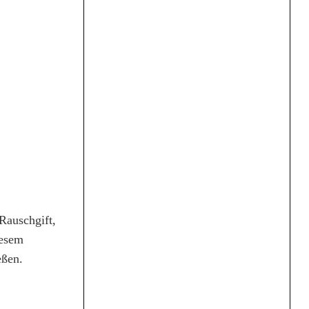
Rauschgift,
iesem
eßen.