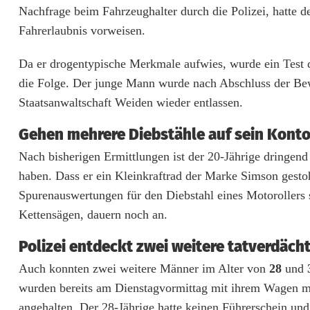
a
Nachfrage beim Fahrzeughalter durch die Polizei, hatte d
Fahrerlaubnis vorweisen.
p
p
Da er drogentypische Merkmale aufwies, wurde ein Test d
die Folge. Der junge Mann wurde nach Abschluss der Be
t
Staatsanwaltschaft Weiden wieder entlassen.
Gehen mehrere Diebstähle auf sein Kont
Nach bisherigen Ermittlungen ist der 20-Jährige dringen
haben. Dass er ein Kleinkraftrad der Marke Simson gestoh
Spurenauswertungen für den Diebstahl eines Motoroller
Kettensägen, dauern noch an.
Polizei entdeckt zwei weitere tatverdäch
Auch konnten zwei weitere Männer im Alter von
28
und
wurden bereits am Dienstagvormittag mit ihrem Wagen 
angehalten. Der 28-Jährige hatte keinen Führerschein und