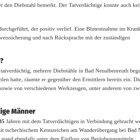
er den Diebstahl bemerkt. Der Tatverdächtige konnte auch ke
urchgeführt, der positiv verlief. Eine Blutentnahme im Kra
weissicherung und nach Rücksprache mit der zuständigen
o?
d tatverdächtig, mehrere Diebstähle in Bad Neualbenreuth beg
len hatte, räumte er gegenüber den Ermittlern bereits ein. Di
s sowie von verschiedenen Werkzeugen, unter anderem von zw
tige Männer
35
Jahren mit dem Tatverdächtigen in Verbindung gebracht w
mit tschechischem Kennzeichen am Wanderübergang bei Bad 
 stand ebenfalls unter dem Einfluss von Betäubungsmitteln.