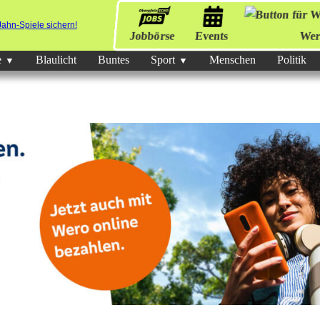
Jobbörse
Events
Wer
e
Blaulicht
Buntes
Sport
Menschen
Politik