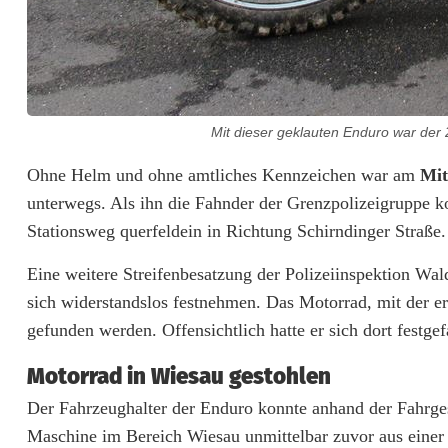
i
s
c
h
Mit dieser geklauten Enduro war der 
e
Ohne Helm und ohne amtliches Kennzeichen war am
Mit
r
unterwegs. Als ihn die Fahnder der Grenzpolizeigruppe ko
Stationsweg querfeldein in Richtung Schirndinger Straße.
T
a
Eine weitere Streifenbesatzung der Polizeiinspektion Wal
sich widerstandslos festnehmen. Das Motorrad, mit der e
t
gefunden werden. Offensichtlich hatte er sich dort festgef
e
Motorrad in Wiesau gestohlen
r
Der Fahrzeughalter der Enduro konnte anhand der Fahrgest
t
Maschine im Bereich Wiesau unmittelbar zuvor aus einer 