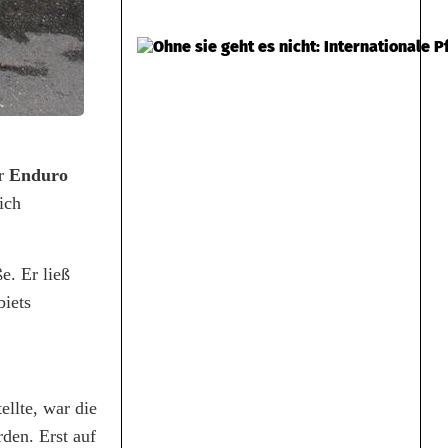
er
Enduro
ich
e. Er ließ
biets
llte, war die
den. Erst auf