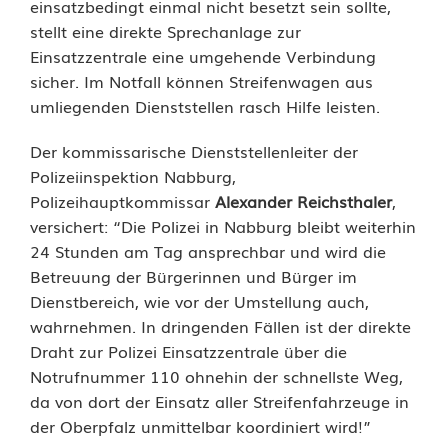
b
einsatzbedingt einmal nicht besetzt sein sollte,
stellt eine direkte Sprechanlage zur
l
Einsatzzentrale eine umgehende Verbindung
i
sicher. Im Notfall können Streifenwagen aus
umliegenden Dienststellen rasch Hilfe leisten.
k
u
Der kommissarische Dienststellenleiter der
Polizeiinspektion Nabburg,
m
Polizeihauptkommissar
Alexander Reichsthaler
,
s
versichert: “Die Polizei in Nabburg bleibt weiterhin
24 Stunden am Tag ansprechbar und wird die
z
Betreuung der Bürgerinnen und Bürger im
e
Dienstbereich, wie vor der Umstellung auch,
wahrnehmen. In dringenden Fällen ist der direkte
i
Draht zur Polizei Einsatzzentrale über die
Notrufnummer 110 ohnehin der schnellste Weg,
t
da von dort der Einsatz aller Streifenfahrzeuge in
e
der Oberpfalz unmittelbar koordiniert wird!”