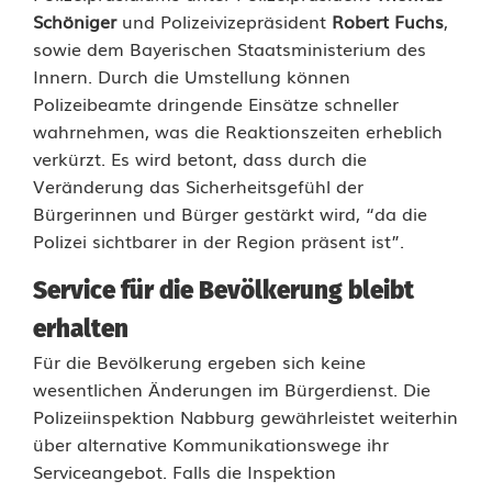
Schöniger
und Polizeivizepräsident
Robert Fuchs
,
i
sowie dem Bayerischen Staatsministerium des
z
Innern. Durch die Umstellung können
Polizeibeamte dringende Einsätze schneller
e
wahrnehmen, was die Reaktionszeiten erheblich
i
verkürzt. Es wird betont, dass durch die
Veränderung das Sicherheitsgefühl der
p
Bürgerinnen und Bürger gestärkt wird, “da die
a
Polizei sichtbarer in der Region präsent ist”.
s
Service für die Bevölkerung bleibt
s
erhalten
Für die Bevölkerung ergeben sich keine
t
wesentlichen Änderungen im Bürgerdienst. Die
P
Polizeiinspektion Nabburg gewährleistet weiterhin
über alternative Kommunikationswege ihr
u
Serviceangebot. Falls die Inspektion