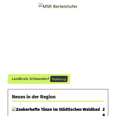
n
a
n
Nabburg
Landkreis Schwandorf
Neues in der Region
Z
a