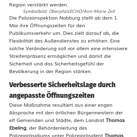
Symbolbild: OberpfalzECHO/Ann-Marie Zell
N
Die Polizeiinspektion Nabburg stellt ab dem 1.
Mai ihre Öffnungszeiten für den
a
Publikumsverkehr um. Dies zielt darauf ab, die
Flexibilität des Außendienstes zu erhöhen. Eine
b
solche Veränderung soll vor allem eine intensivere
b
Streifenpräsenz ermöglichen und damit die
Sicherheit und das Sicherheitsgefühl der
u
Bevölkerung in der Region stärken.
r
Verbesserte Sicherheitslage durch
g
angepasste Öffnungszeiten
s
Diese Maßnahme resultiert aus einer engen
P
Absprache mit den örtlichen Bürgermeistern der
elf Gemeinden und Städte, dem Landrat
Thomas
o
Ebeling
, der Behördenleitung des
l
Polizeipräsidiums unter Polizeipräsident
Thomas