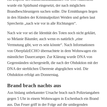
wurde ein Spürhund eingesetzt, der nach möglichen
c
Brandbeschleunigern suchen sollte. Die Ermittlungen liegen
h
in den Händen der Kriminalpolizei Weiden und gehen laut
Sprecherin „nach wie vor in alle Richtungen“.
L
e
Nach wie vor sei die Identität des Toten noch nicht geklärt,
so Melanie Bäumler, auch wenn es natürlich „eine
i
Vermutung gibt, wer es sein könnte“. Nach Informationen
von OberpfalzECHO übernachtete in dem Wohnwagen ein
c
männlicher Dauercamper. Zur Klärung wurde DNA von
h
Gegenständen sichergestellt, die nach der Obduktion mit der
DNA der sterblichen Überreste abgeglichen wird. Die
e
Obduktion erfolgt am Donnerstag.
n
Brand brach nachts aus
f
Aus bislang unbekannter Ursache brach nach Polizeiangaben
u
gegen 5 Uhr in einem Wohnwagen in Eschenbach ein Brand
aus. Das Feuer griff in der Folge auf die umliegenden
n