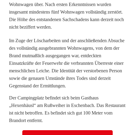
Wohnwagen über. Nach ersten Erkenntnissen wurden
d
insgesamt mindestens fünf Wohnwagen vollständig zerstört.
Die Höhe des entstandenen Sachschadens kann derzeit noch
a
nicht beziffert werden.
u
Im Zuge der Löscharbeiten und der anschließenden Absuche
f
des vollständig ausgebrannten Wohnwagens, von dem der
C
Brand mutmaßlich ausgegangen war, entdeckten
Einsatzkräfte der Feuerwehr die verbrannten Überreste einer
a
menschlichen Leiche. Die Identität der verstorbenen Person
m
sowie die genauen Umstände ihres Todes sind derzeit
Gegenstand der Ermittlungen.
p
Der Campingplatz befindet sich beim Gasthaus
i
„Hexenhäusl“ am Rußweiher in Eschenbach. Das Restaurant
n
ist nicht betroffen. Es befindet sich gut 100 Meter vom
Brandort entfernt.
g