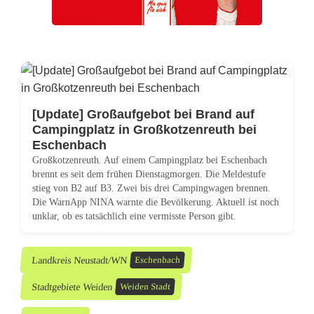
i
o
n
a
n
[Update] Großaufgebot bei Brand auf
Campingplatz in Großkotzenreuth bei
g
Eschenbach
Großkotzenreuth. Auf einem Campingplatz bei Eschenbach
e
brennt es seit dem frühen Dienstagmorgen. Die Meldestufe
stieg von B2 auf B3. Zwei bis drei Campingwagen brennen.
o
Die WarnApp NINA warnte die Bevölkerung. Aktuell ist noch
unklar, ob es tatsächlich eine vermisste Person gibt.
r
d
Landkreis Neustadt/WN
Eschenbach
n
Stadtgebiete Weiden
Weiden Stadt
e