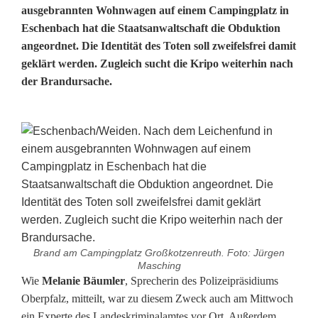
ausgebrannten Wohnwagen auf einem Campingplatz in
Eschenbach hat die Staatsanwaltschaft die Obduktion
angeordnet. Die Identität des Toten soll zweifelsfrei damit
geklärt werden. Zugleich sucht die Kripo weiterhin nach
der Brandursache.
Brand am Campingplatz Großkotzenreuth. Foto: Jürgen
Masching
N
Wie
Melanie Bäumler
, Sprecherin des Polizeipräsidiums
Oberpfalz, mitteilt, war zu diesem Zweck auch am Mittwoch
a
ein Experte des Landeskriminalamtes vor Ort. Außerdem