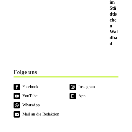
im
Stä
dtis
che
n
Wal
dba
d
Folge uns
Facebook
Instagram
YouTube
App
WhatsApp
Mail an die Redaktion