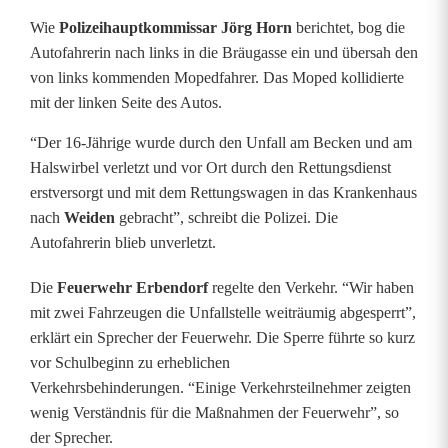
o
Wie
Polizeihauptkommissar Jörg Horn
berichtet, bog die
Autofahrerin nach links in die Bräugasse ein und übersah den
p
von links kommenden Mopedfahrer. Das Moped kollidierte
e
mit der linken Seite des Autos.
d
“Der 16-Jährige wurde durch den Unfall am Becken und am
Halswirbel verletzt und vor Ort durch den Rettungsdienst
f
erstversorgt und mit dem Rettungswagen in das Krankenhaus
a
nach
Weiden
gebracht”, schreibt die Polizei. Die
Autofahrerin blieb unverletzt.
h
r
Die
Feuerwehr Erbendorf
regelte den Verkehr. “Wir haben
mit zwei Fahrzeugen die Unfallstelle weiträumig abgesperrt”,
e
erklärt ein Sprecher der Feuerwehr. Die Sperre führte so kurz
r
vor Schulbeginn zu erheblichen
Verkehrsbehinderungen. “Einige Verkehrsteilnehmer zeigten
(
wenig Verständnis für die Maßnahmen der Feuerwehr”, so
1
der Sprecher.