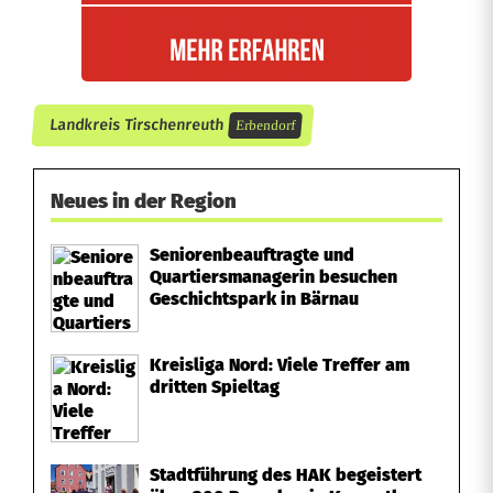
n
d
H
a
Landkreis Tirschenreuth
Erbendorf
l
Neues in der Region
s
w
Seniorenbeauftragte und
Quartiersmanagerin besuchen
i
Geschichtspark in Bärnau
r
Kreisliga Nord: Viele Treffer am
b
dritten Spieltag
e
l
Stadtführung des HAK begeistert