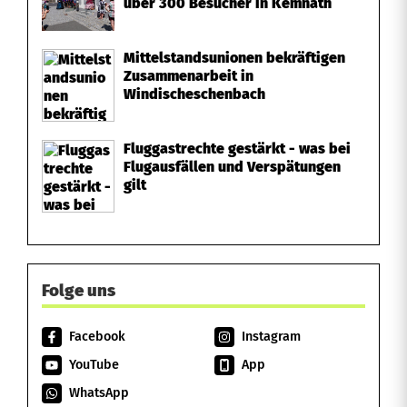
über 300 Besucher in Kemnath
v
e
Mittelstandsunionen bekräftigen
r
Zusammenarbeit in
Windischeschenbach
l
e
Fluggastrechte gestärkt - was bei
Flugausfällen und Verspätungen
t
gilt
z
t
Folge uns
Facebook
Instagram
YouTube
App
WhatsApp