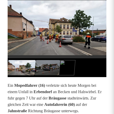
N
a
c
h
U
n
f
a
l
Ein
Mopedfahrer (16)
verletzte sich heute Morgen bei
l
einem Unfall in
Erbendorf
an Becken und Halswirbel. Er
fuhr gegen 7 Uhr auf der
Bräugasse
stadteinwärts. Zur
:
gleichen Zeit war eine
Autofahrerin (60)
auf der
M
Jahnstraße
Richtung Bräugasse unterwegs.