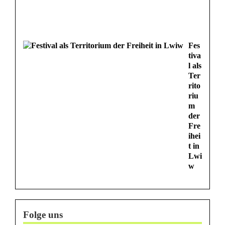
Fes
tiva
l als
Ter
rito
riu
m
der
Fre
ihei
t in
Lwi
w
Folge uns