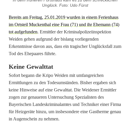
In dem früheren Forsthaus kam es zu dem schrecklichen
E
Unglück. Foto: Udo Fürst
r
Bereits am Freitag, 25.01.2019 wurden in einem Ferienhaus
im Ortsteil Muckenthal eine Frau (71) und ihr Ehemann (74)
k
tot aufgefunden
. Ermittler der Kriminalpolizeiinspektion
e
Weiden gehen aufgrund der bislang vorliegenden
Erkenntnisse davon aus, dass ein tragischer Unglücksfall zum
n
Tod des Ehepaares führte.
n
Keine Gewalttat
t
Sofort begann die Kripo Weiden mit umfangreichen
n
Ermittlungen zu den Todesumständen. Bisher ergaben sich
keine Hinweise auf eine Gewalttat. Die Weidener Ermittler
i
zogen zur genaueren Untersuchung Spezialisten des
s
Bayerischen Landeskriminalamtes und Techniker einer Firma
für Heizgeräte hinzu, um insbesondere eine Gastherme genau
s
in Augenschein zu nehmen.
e