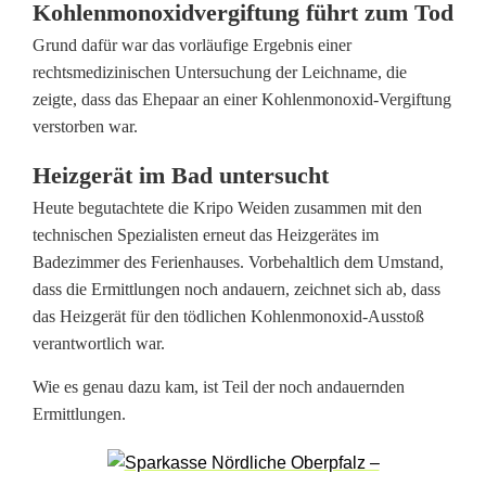
Kohlenmonoxidvergiftung führt zum Tod
i
Grund dafür war das vorläufige Ergebnis einer
m
rechtsmedizinischen Untersuchung der Leichname, die
zeigte, dass das Ehepaar an einer Kohlenmonoxid-Vergiftung
F
verstorben war.
a
Heizgerät im Bad untersucht
l
Heute begutachtete die Kripo Weiden zusammen mit den
l
technischen Spezialisten erneut das Heizgerätes im
Badezimmer des Ferienhauses. Vorbehaltlich dem Umstand,
d
dass die Ermittlungen noch andauern, zeichnet sich ab, dass
e
das Heizgerät für den tödlichen Kohlenmonoxid-Ausstoß
verantwortlich war.
s
Wie es genau dazu kam, ist Teil der noch andauernden
v
Ermittlungen.
e
r