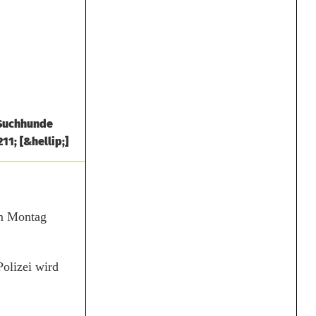
 Suchhunde
1; [&hellip;]
am Montag
Polizei wird