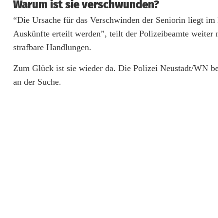
ä
Warum ist sie verschwunden?
“Die Ursache für das Verschwinden der Seniorin liegt im
d
Auskünfte erteilt werden”, teilt der Polizeibeamte weiter
t
strafbare Handlungen.
e
Zum Glück ist sie wieder da. Die Polizei Neustadt/WN be
r
an der Suche.
V
e
r
m
i
s
s