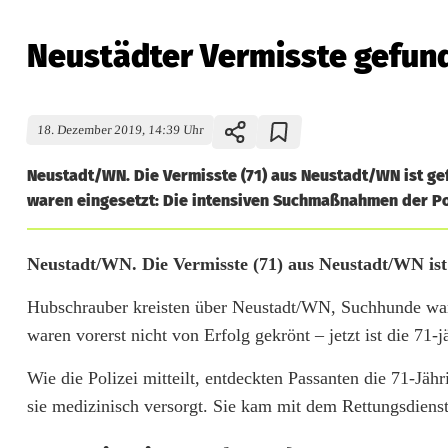
Neustädter Vermisste gefun
18. Dezember 2019, 14:39 Uhr
Neustadt/WN. Die Vermisste (71) aus Neustadt/WN ist 
waren eingesetzt: Die intensiven Suchmaßnahmen der Pol
N
Neustadt/WN. Die Vermisste (71) aus Neustadt/WN is
e
Hubschrauber kreisten über Neustadt/WN, Suchhunde war
waren vorerst nicht von Erfolg gekrönt – jetzt ist die 71
u
s
Wie die Polizei mitteilt, entdeckten Passanten die 71-Jäh
sie medizinisch versorgt. Sie kam mit dem Rettungsdiens
t