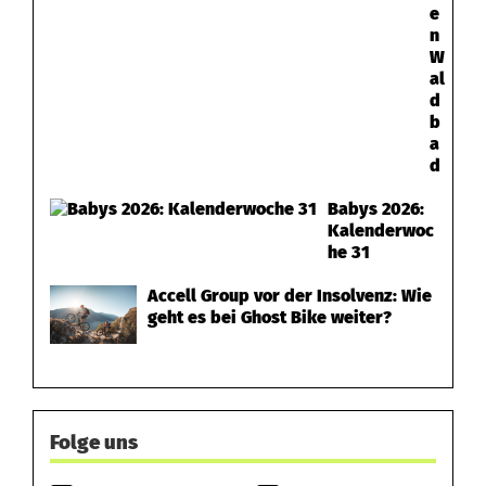
e
n
W
al
d
b
a
d
Babys 2026:
Kalenderwoc
he 31
Accell Group vor der Insolvenz: Wie
geht es bei Ghost Bike weiter?
Folge uns