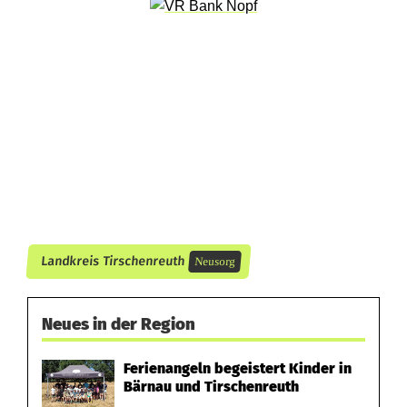
f
f
i
t
i
:
K
Landkreis Tirschenreuth
Neusorg
ü
n
Neues in der Region
s
t
Ferienangeln begeistert Kinder in
Bärnau und Tirschenreuth
l