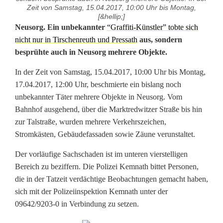
Zeit von Samstag, 15.04.2017, 10:00 Uhr bis Montag,
[&hellip;]
N
Neusorg. Ein unbekannter
“Graffiti-Künstler” tobte sich
nicht nur in Tirschenreuth und Pressath
aus, sondern
o
besprühte auch in Neusorg mehrere Objekte.
c
In der Zeit von Samstag, 15.04.2017, 10:00 Uhr bis Montag,
h
17.04.2017, 12:00 Uhr, beschmierte ein bislang noch
unbekannter Täter mehrere Objekte in Neusorg. Vom
m
Bahnhof ausgehend, über die Marktredwitzer Straße bis hin
e
zur Talstraße, wurden mehrere Verkehrszeichen,
Stromkästen, Gebäudefassaden sowie Zäune verunstaltet.
h
Der vorläufige Sachschaden ist im unteren vierstelligen
r
Bereich zu beziffern. Die Polizei Kemnath bittet Personen,
G
die in der Tatzeit verdächtige Beobachtungen gemacht haben,
sich mit der Polizeiinspektion Kemnath unter der
r
09642/9203-0 in Verbindung zu setzen.
a