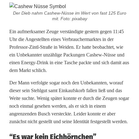
s
s
Der Dieb nahm Cashew-Nüsse im Wert von fast 125 Euro
mit. Foto: pixabay
e
Ein aufmerksamer Zeuge verständigte gestern gegen 11:45
u
Uhr die Angestellten eines Verbrauchermarktes in der
Professor-Zintl-Straße in Weiden. Er hatte beobachtet, wie
n
ein Unbekannter unzählige Packungen Cashew-Nüsse und
d
einen Energy-Drink in eine Tasche packte und sich damit aus
dem Markt schlich.
E
Der Mann verfolgte sogar noch den Unbekannten, worauf
n
dieser sein Stehlgut samt Einkaufskorb fallen ließ und das
e
Weite suchte. Wenig später konnte er durch die Zeugen sogar
noch einmal gesehen werden, als er sich in einem
r
angrenzenden Busch versteckte. Leider konnte er aber
g
zunächst nicht gestellt und seine Identität festgestellt werden.
y
“Es war kein Eichhörnchen”