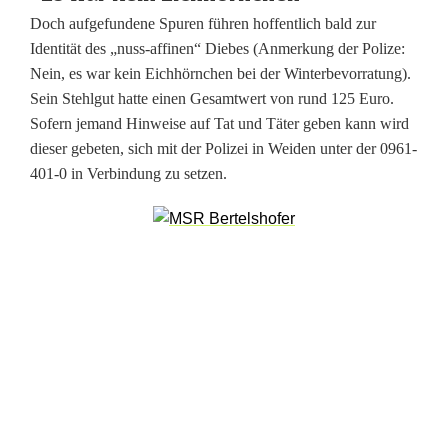
-
Doch aufgefundene Spuren führen hoffentlich bald zur
D
Identität des „nuss-affinen“ Diebes (Anmerkung der Polize:
Nein, es war kein Eichhörnchen bei der Winterbevorratung).
r
Sein Stehlgut hatte einen Gesamtwert von rund 125 Euro.
i
Sofern jemand Hinweise auf Tat und Täter geben kann wird
dieser gebeten, sich mit der Polizei in Weiden unter der 0961-
n
401-0 in Verbindung zu setzen.
k
:
P
o
l
i
z