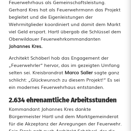
e
Feuerwehrhaus als Gemeinschaftsleistung.
Gerhard Kres hat als Feuerwehrmann das Projekt
h
begleitet und die Eigenleistungen der
t
Wehrmitglieder koordiniert und damit dem Markt
viel Geld erspart. Hartl übergab die Schlüssel dem
u
Oberwildauer Feuerwehrkommandanten
m
Johannes Kres.
Architekt Schöberl hob das Engagement der
„Feuerwehrler“ hervor, das im gezeigten Umfang
selten sei. Kreisbrandrat
Marco Saller
sagte ganz
schlicht: „Glückwunsch zu diesem Projekt!“ Es sei
ein modernes Feuerwehrhaus entstanden.
2.634 ehrenamtliche Arbeitsstunden
Kommandant Johannes Kres dankte
Bürgermeister Hartl und dem Marktgemeinderat
für die Akzeptanz der Anregungen der Feuerwehr.
Sein Dank galt auch Architekt Schöberl, der die