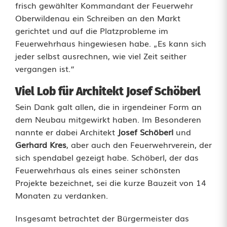
frisch gewählter Kommandant der Feuerwehr
F
Oberwildenau ein Schreiben an den Markt
gerichtet und auf die Platzprobleme im
e
Feuerwehrhaus hingewiesen habe. „Es kann sich
u
jeder selbst ausrechnen, wie viel Zeit seither
vergangen ist.“
e
r
Viel Lob für Architekt Josef Schöberl
Sein Dank galt allen, die in irgendeiner Form an
w
dem Neubau mitgewirkt haben. Im Besonderen
e
nannte er dabei Architekt
Josef Schöberl
und
Gerhard Kres
, aber auch den Feuerwehrverein, der
h
sich spendabel gezeigt habe. Schöberl, der das
r
Feuerwehrhaus als eines seiner schönsten
Projekte bezeichnet, sei die kurze Bauzeit von 14
z
Monaten zu verdanken.
i
Insgesamt betrachtet der Bürgermeister das