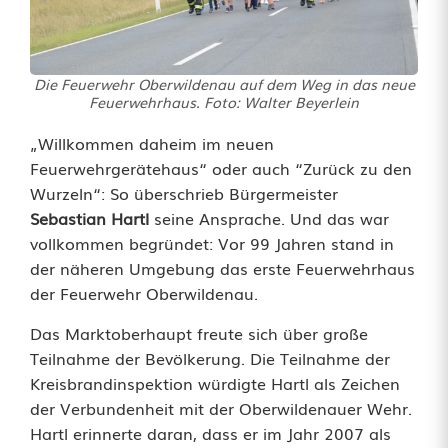
i
l
Die Feuerwehr Oberwildenau auf dem Weg in das neue
d
Feuerwehrhaus. Foto: Walter Beyerlein
e
„Willkommen daheim im neuen
Feuerwehrgerätehaus“ oder auch “Zurück zu den
n
Wurzeln“: So überschrieb Bürgermeister
a
Sebastian Hartl
seine Ansprache. Und das war
vollkommen begründet: Vor 99 Jahren stand in
u
der näheren Umgebung das erste Feuerwehrhaus
:
der Feuerwehr Oberwildenau.
E
Das Marktoberhaupt freute sich über große
Teilnahme der Bevölkerung. Die Teilnahme der
i
Kreisbrandinspektion würdigte Hartl als Zeichen
n
der Verbundenheit mit der Oberwildenauer Wehr.
Hartl erinnerte daran, dass er im Jahr 2007 als
e