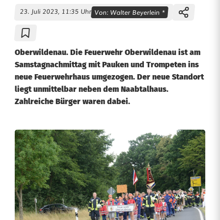
23. Juli 2023, 11:35 Uhr
Von:
Walter Beyerlein *
Oberwildenau. Die Feuerwehr Oberwildenau ist am
Samstagnachmittag mit Pauken und Trompeten ins
neue Feuerwehrhaus umgezogen. Der neue Standort
liegt unmittelbar neben dem Naabtalhaus.
Zahlreiche Bürger waren dabei.
O
b
e
r
w