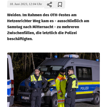
18. Juni 2023, 12:04 Uhr
Weiden. Im Rahmen des OTH-Festes am
Hetzenrichter Weg kam es - ausschließlich am
Samstag nach Mitternacht - zu mehreren
Zwischenfällen, die letztlich die Polizei
beschäftigten.
O
T
H
-
F
e