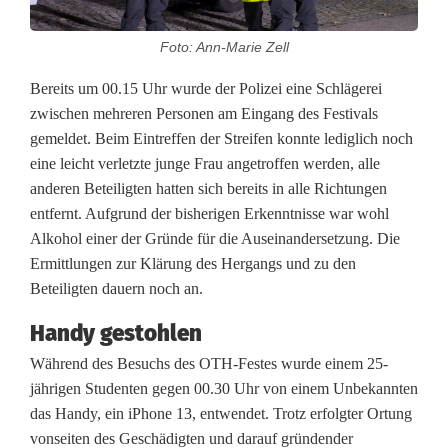
s
Foto: Ann-Marie Zell
t
Bereits um 00.15 Uhr wurde der Polizei eine Schlägerei
b
zwischen mehreren Personen am Eingang des Festivals
e
gemeldet. Beim Eintreffen der Streifen konnte lediglich noch
eine leicht verletzte junge Frau angetroffen werden, alle
s
anderen Beteiligten hatten sich bereits in alle Richtungen
c
entfernt. Aufgrund der bisherigen Erkenntnisse war wohl
Alkohol einer der Gründe für die Auseinandersetzung. Die
h
Ermittlungen zur Klärung des Hergangs und zu den
ä
Beteiligten dauern noch an.
f
Handy gestohlen
t
Während des Besuchs des OTH-Festes wurde einem 25-
jährigen Studenten gegen 00.30 Uhr von einem Unbekannten
i
das Handy, ein iPhone 13, entwendet. Trotz erfolgter Ortung
g
vonseiten des Geschädigten und darauf gründender