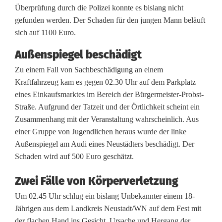
Überprüfung durch die Polizei konnte es bislang nicht
t
gefunden werden. Der Schaden für den jungen Mann beläuft
d
sich auf 1100 Euro.
i
Außenspiegel beschädigt
e
Zu einem Fall von Sachbeschädigung an einem
Kraftfahrzeug kam es gegen 02.30 Uhr auf dem Parkplatz
P
eines Einkaufsmarktes im Bereich der Bürgermeister-Probst-
o
Straße. Aufgrund der Tatzeit und der Örtlichkeit scheint ein
Zusammenhang mit der Veranstaltung wahrscheinlich. Aus
l
einer Gruppe von Jugendlichen heraus wurde der linke
i
Außenspiegel am Audi eines Neustädters beschädigt. Der
Schaden wird auf 500 Euro geschätzt.
z
Zwei Fälle von Körperverletzung
e
Um 02.45 Uhr schlug ein bislang Unbekannter einem 18-
i
Jährigen aus dem Landkreis Neustadt/WN auf dem Fest mit
der flachen Hand ins Gesicht. Ursache und Hergang der