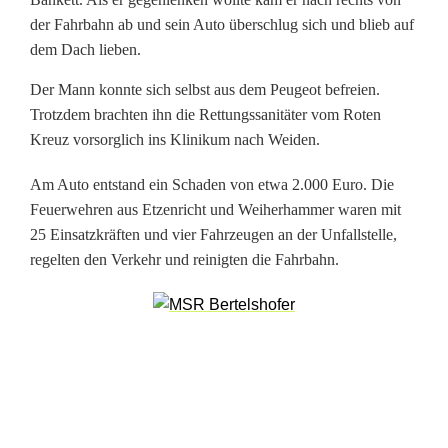
t
der Fahrbahn ab und sein Auto überschlug sich und blieb auf
dem Dach lieben.
-
Der Mann konnte sich selbst aus dem Peugeot befreien.
F
Trotzdem brachten ihn die Rettungssanitäter vom Roten
a
Kreuz vorsorglich ins Klinikum nach Weiden.
h
Am Auto entstand ein Schaden von etwa 2.000 Euro. Die
r
Feuerwehren aus Etzenricht und Weiherhammer waren mit
25 Einsatzkräften und vier Fahrzeugen an der Unfallstelle,
e
regelten den Verkehr und reinigten die Fahrbahn.
r
ü
b
e
r