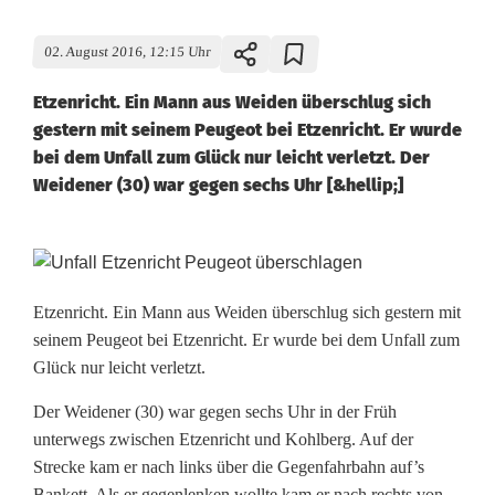
02. August 2016, 12:15 Uhr
Etzenricht. Ein Mann aus Weiden überschlug sich
gestern mit seinem Peugeot bei Etzenricht. Er wurde
bei dem Unfall zum Glück nur leicht verletzt. Der
Weidener (30) war gegen sechs Uhr [&hellip;]
P
e
Etzenricht. Ein Mann aus Weiden überschlug sich gestern mit
seinem Peugeot bei Etzenricht. Er wurde bei dem Unfall zum
u
Glück nur leicht verletzt.
g
Der Weidener (30) war gegen sechs Uhr in der Früh
e
unterwegs zwischen Etzenricht und Kohlberg. Auf der
Strecke kam er nach links über die Gegenfahrbahn auf’s
o
Bankett. Als er gegenlenken wollte kam er nach rechts von