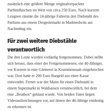
r
zusätzlich eine größere Menge originalverpackter
L
Parfümflaschen im Wert von circa 250 Euro. Nach kurzem
Leugnen räumte die 24-jährige Fahrerin den Diebstahl des
a
Parfums aus einem Drogeriemarkt in Marktredwitz am
n
Nachmittag ein.
g
Für zwei weitere Diebstähle
f
verantwortlich
i
Die drei Leute wurden vorläufig festgenommen. Dabei stellte
sich heraus, dass einer der Festgenommenen, ein 40-Jähriger,
n
vor Kurzem in eine Gärtnerei in Krummennaab eingebrochen
g
war. Dort hatte er 200 Euro Bargeld aus einer Kasse
entwendet. Ferner war der Mann für einen Diebstahl in
e
einem Supermarkt in Waldsassen verantwortlich, bei dem
r
eine „Beatbox“ geklaut wurde. Von beiden Taten liegen
Videoaufzeichnungen vor, auf denen der 40-Jährige eindeutig
u
zu erkennen ist.