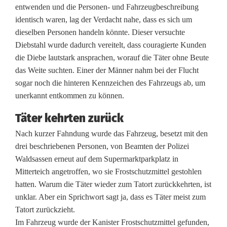
entwenden und die Personen- und Fahrzeugbeschreibung
e
identisch waren, lag der Verdacht nahe, dass es sich um
dieselben Personen handeln könnte. Dieser versuchte
s
Diebstahl wurde dadurch vereitelt, dass couragierte Kunden
t
die Diebe lautstark ansprachen, worauf die Täter ohne Beute
das Weite suchten. Einer der Männer nahm bei der Flucht
o
sogar noch die hinteren Kennzeichen des Fahrzeugs ab, um
u
unerkannt entkommen zu können.
r
Täter kehrten zurück
d
Nach kurzer Fahndung wurde das Fahrzeug, besetzt mit den
drei beschriebenen Personen, von Beamten der Polizei
r
Waldsassen erneut auf dem Supermarktparkplatz in
e
Mitterteich angetroffen, wo sie Frostschutzmittel gestohlen
hatten. Warum die Täter wieder zum Tatort zurückkehrten, ist
i
unklar. Aber ein Sprichwort sagt ja, dass es Täter meist zum
e
Tatort zurückzieht.
Im Fahrzeug wurde der Kanister Frostschutzmittel gefunden,