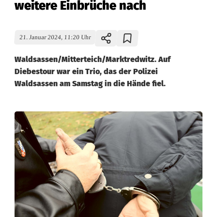
weitere Einbrüche nach
21. Januar 2024, 11:20 Uhr
Waldsassen/Mitterteich/Marktredwitz. Auf
Diebestour war ein Trio, das der Polizei
Waldsassen am Samstag in die Hände fiel.
P
o
l
i
z
e