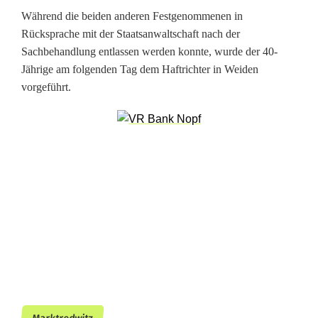
n
Während die beiden anderen Festgenommenen in
d
Rücksprache mit der Staatsanwaltschaft nach der
Sachbehandlung entlassen werden konnte, wurde der 40-
w
Jährige am folgenden Tag dem Haftrichter in Weiden
e
vorgeführt.
i
s
t
w
e
i
t
e