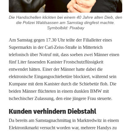
i
Die Handschellen klickten bei einem 40 Jahre alten Dieb, den
b
die Polizei Waldsassen am Samstag dingfest machte.
Symbolbild: Pixabay
e
e
Am Samstag gegen 17.30 Uhr teilte der Filialleiter eines
Supermarkts in der Carl-Zeiss-Straße in Mitterteich
n
telefonisch über Notruf mit, dass soeben zwei Männer einen
fünf Liter fassenden Kanister Frostschutzflüssigkeit
d
entwendet hätten. Einer der Männer hatte dabei die
e
elektronische Eingangsschiebetüre blockiert, während sein
Kumpane mit dem Kanister durch die Schiebetür floh. Die
t
beiden Männer flüchteten in einem dunklen BMW mit
D
tschechischer Zulassung, den eine jüngere Frau steuerte.
i
Kunden verhindern Diebstahl
e
Da bereits am Samstagnachmittag in Marktredwitz in einem
Elektronikmarkt versucht worden war, mehrere Handys zu
b