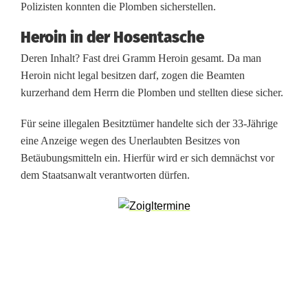
Polizisten konnten die Plomben sicherstellen.
i
Heroin in der Hosentasche
b
Deren Inhalt? Fast drei Gramm Heroin gesamt. Da man
e
Heroin nicht legal besitzen darf, zogen die Beamten
kurzerhand dem Herrn die Plomben und stellten diese sicher.
s
c
Für seine illegalen Besitztümer handelte sich der 33-Jährige
eine Anzeige wegen des Unerlaubten Besitzes von
h
Betäubungsmitteln ein. Hierfür wird er sich demnächst vor
l
dem Staatsanwalt verantworten dürfen.
a
g
n
a
h