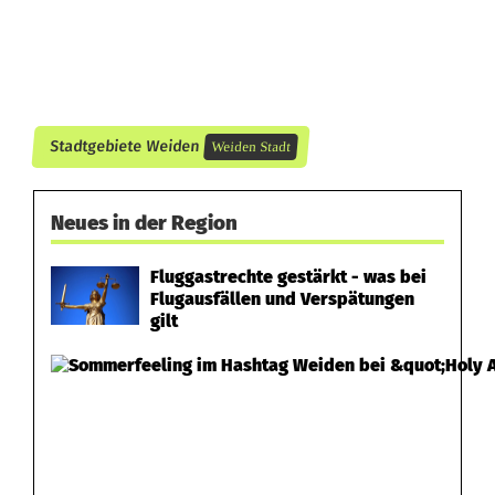
m
t
P
Stadtgebiete Weiden
Weiden Stadt
l
o
Neues in der Region
m
Fluggastrechte gestärkt - was bei
b
Flugausfällen und Verspätungen
gilt
e
n
m
i