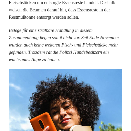
r
Fleischstücken um entsorgte Essensreste handelt. Deshalb
weisen die Beamten darauf hin, dass Essensreste in der
s
Restmülltonne entsorgt werden sollen.
u
Belege für eine strafbare Handlung in diesem
c
Zusammenhang liegen somit nicht vor. Seit Ende November
h
wurden auch keine weiteren Fisch- und Fleischstücke mehr
gefunden. Trotzdem rät die Polizei Hundebesitzern ein
t
wachsames Auge zu haben.
F
i
s
c
h
-