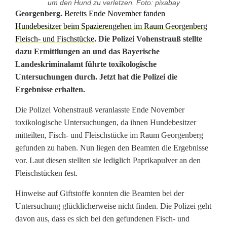
um den Hund zu verletzen. Foto: pixabay
P
Georgenberg.
Bereits Ende November fanden
Hundebesitzer beim Spazierengehen im Raum Georgenberg
o
Fleisch- und Fischstücke
. Die Polizei Vohenstrauß stellte
dazu Ermittlungen an und das Bayerische
l
Landeskriminalamt führte toxikologische
i
Untersuchungen durch. Jetzt hat die Polizei die
Ergebnisse erhalten.
z
e
Die Polizei Vohenstrauß veranlasste Ende November
toxikologische Untersuchungen, da ihnen Hundebesitzer
i
mitteilten, Fisch- und Fleischstücke im Raum Georgenberg
gefunden zu haben. Nun liegen den Beamten die Ergebnisse
u
vor. Laut diesen stellten sie lediglich Paprikapulver an den
n
Fleischstücken fest.
t
Hinweise auf Giftstoffe konnten die Beamten bei der
e
Untersuchung glücklicherweise nicht finden. Die Polizei geht
davon aus, dass es sich bei den gefundenen Fisch- und