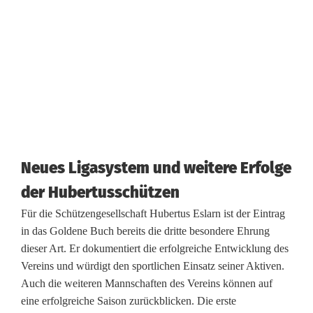
B
u
c
h
i
n
E
Neues Ligasystem und weitere Erfolge
s
der Hubertusschützen
l
Für die Schützengesellschaft Hubertus Eslarn ist der Eintrag
in das Goldene Buch bereits die dritte besondere Ehrung
a
dieser Art. Er dokumentiert die erfolgreiche Entwicklung des
r
Vereins und würdigt den sportlichen Einsatz seiner Aktiven.
Auch die weiteren Mannschaften des Vereins können auf
n
eine erfolgreiche Saison zurückblicken. Die erste