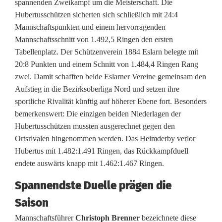
spannenden Zweikampf um die Meisterschaft. Die
n
Hubertusschützen sicherten sich schließlich mit 24:4
f
Mannschaftspunkten und einem hervorragenden
Mannschaftsschnitt von 1.492,5 Ringen den ersten
e
Tabellenplatz. Der Schützenverein 1884 Eslarn belegte mit
i
20:8 Punkten und einem Schnitt von 1.484,4 Ringen Rang
zwei. Damit schafften beide Eslarner Vereine gemeinsam den
e
Aufstieg in die Bezirksoberliga Nord und setzen ihre
r
sportliche Rivalität künftig auf höherer Ebene fort. Besonders
bemerkenswert: Die einzigen beiden Niederlagen der
n
Hubertusschützen mussten ausgerechnet gegen den
Ortsrivalen hingenommen werden. Das Heimderby verlor
A
Hubertus mit 1.482:1.491 Ringen, das Rückkampfduell
u
endete auswärts knapp mit 1.462:1.467 Ringen.
f
Spannendste Duelle prägen die
s
Saison
t
Mannschaftsführer
Christoph Brenner
bezeichnete diese