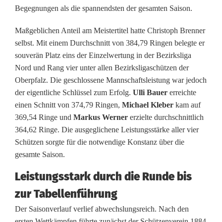
Begegnungen als die spannendsten der gesamten Saison.
i
e
Maßgeblichen Anteil am Meistertitel hatte Christoph Brenner
selbst. Mit einem Durchschnitt von 384,79 Ringen belegte er
g
souverän Platz eins der Einzelwertung in der Bezirksliga
u
Nord und Rang vier unter allen Bezirksligaschützen der
Oberpfalz. Die geschlossene Mannschaftsleistung war jedoch
n
der eigentliche Schlüssel zum Erfolg.
Ulli Bauer
erreichte
einen Schnitt von 374,79 Ringen,
Michael Kleber
kam auf
d
369,54 Ringe und
Markus Werner
erzielte durchschnittlich
E
364,62 Ringe. Die ausgeglichene Leistungsstärke aller vier
Schützen sorgte für die notwendige Konstanz über die
i
gesamte Saison.
n
Leistungsstark durch die Runde bis
t
zur Tabellenführung
r
Der Saisonverlauf verlief abwechslungsreich. Nach den
a
ersten Wettkämpfen führte zunächst der Schützenverein 1884