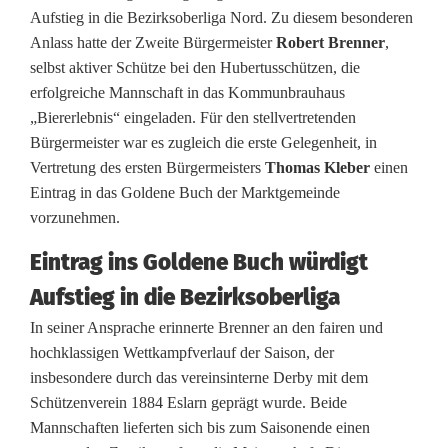
e
Aufstieg in die Bezirksoberliga Nord. Zu diesem besonderen
Anlass hatte der Zweite Bürgermeister
Robert Brenner
,
r
selbst aktiver Schütze bei den Hubertusschützen, die
t
erfolgreiche Mannschaft in das Kommunbrauhaus
„Biererlebnis“ eingeladen. Für den stellvertretenden
u
Bürgermeister war es zugleich die erste Gelegenheit, in
s
Vertretung des ersten Bürgermeisters
Thomas Kleber
einen
Eintrag in das Goldene Buch der Marktgemeinde
s
vorzunehmen.
c
Eintrag ins Goldene Buch würdigt
h
Aufstieg in die Bezirksoberliga
ü
In seiner Ansprache erinnerte Brenner an den fairen und
t
hochklassigen Wettkampfverlauf der Saison, der
insbesondere durch das vereinsinterne Derby mit dem
z
Schützenverein 1884 Eslarn geprägt wurde. Beide
e
Mannschaften lieferten sich bis zum Saisonende einen