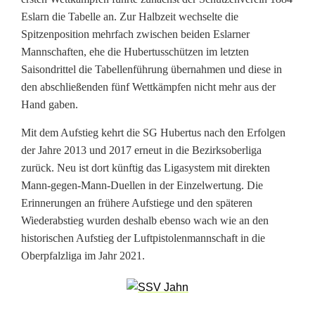
Eslarn die Tabelle an. Zur Halbzeit wechselte die
g
Spitzenposition mehrfach zwischen beiden Eslarner
i
Mannschaften, ehe die Hubertusschützen im letzten
Saisondrittel die Tabellenführung übernahmen und diese in
n
den abschließenden fünf Wettkämpfen nicht mehr aus der
s
Hand gaben.
G
Mit dem Aufstieg kehrt die SG Hubertus nach den Erfolgen
der Jahre 2013 und 2017 erneut in die Bezirksoberliga
o
zurück. Neu ist dort künftig das Ligasystem mit direkten
l
Mann-gegen-Mann-Duellen in der Einzelwertung. Die
Erinnerungen an frühere Aufstiege und den späteren
d
Wiederabstieg wurden deshalb ebenso wach wie an den
e
historischen Aufstieg der Luftpistolenmannschaft in die
Oberpfalzliga im Jahr 2021.
n
e