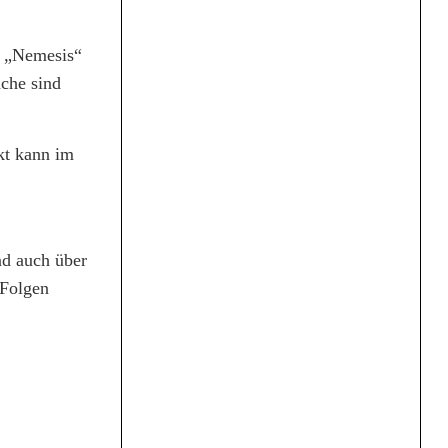
e „Nemesis“
äche sind
kt kann im
nd auch über
 Folgen