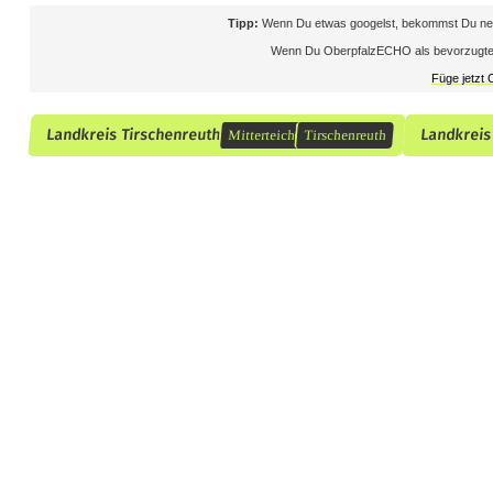
r
Tipp:
Wenn Du etwas googelst, bekommst Du neb
Wenn Du OberpfalzECHO als bevorzugte Que
b
Füge jetzt
e
Landkreis Tirschenreuth
Landkreis
Mitterteich
Tirschenreuth
n
e
D
r
o
g
e
n
g