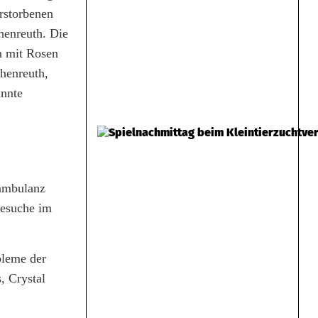
rstorbenen
henreuth. Die
n mit Rosen
henreuth,
annte
hambulanz
Besuche im
bleme der
, Crystal