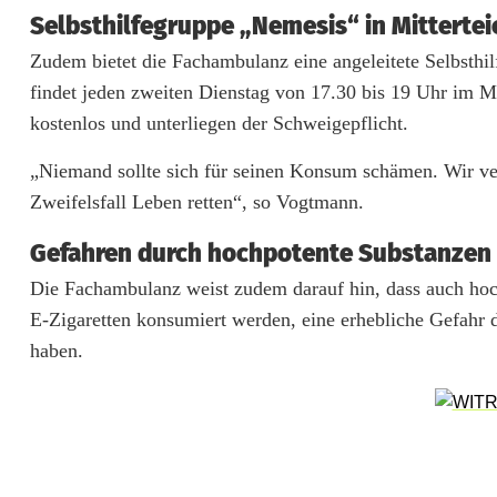
i
Selbsthilfegruppe „Nemesis“ in Mittertei
n
Zudem bietet die Fachambulanz eine angeleitete Selbsth
findet jeden zweiten Dienstag von 17.30 bis 19 Uhr im Me
T
kostenlos und unterliegen der Schweigepflicht.
i
„Niemand sollte sich für seinen Konsum schämen. Wir ver
r
Zweifelsfall Leben retten“, so Vogtmann.
s
Gefahren durch hochpotente Substanzen
c
Die Fachambulanz weist zudem darauf hin, dass auch hoc
h
E-Zigaretten konsumiert werden, eine erhebliche Gefahr 
e
haben.
n
r
e