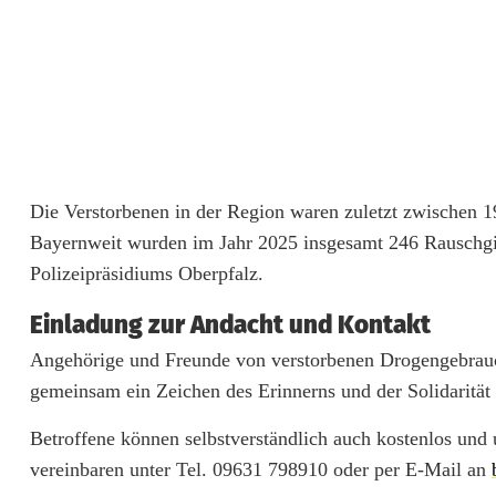
u
t
h
f
ü
Die Verstorbenen in der Region waren zuletzt zwischen 19 
r
Bayernweit wurden im Jahr 2025 insgesamt 246 Rauschgift
v
Polizeipräsidiums Oberpfalz.
e
Einladung zur Andacht und Kontakt
r
Angehörige und Freunde von verstorbenen Drogengebrauc
gemeinsam ein Zeichen des Erinnerns und der Solidarität 
s
Betroffene können selbstverständlich auch kostenlos und
t
vereinbaren unter Tel. 09631 798910 oder per E-Mail an
o