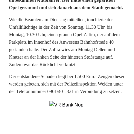
unbekannten Autofahrer. Der hatte einen geparkten
o
Opel gerammt und sich danach aus dem Staub gemacht.
l
Wie die Beamten am Dienstag mitteilten, touchierte der
i
Unfallflüchtige in der Zeit von Sonntag, 11.30 Uhr, bis
Montag, 10.30 Uhr, einen grauen Opel Zafira, der auf dem
z
Parkplatz im Innenhof des Anwesens Bahnhofstraße 40
e
gestanden hatte. Der Zafira wies am Montag Dellen und
Kratzer an der linken Seite der hinteren Stoßstange auf.
i
Zudem war das Rücklicht verkratzt.
W
Der entstandene Schaden liegt bei 1.500 Euro. Zeugen dieser
e
werden gebeten, sich mit der Polizeiinspektion Weiden unter
der Telefonnummer 0961/401-321 in Verbindung zu setzen.
i
d
e
n