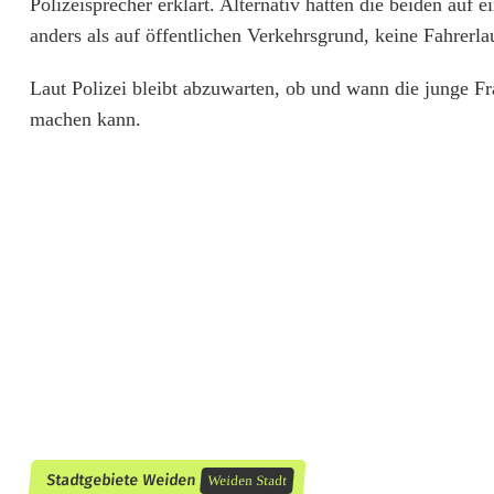
Polizeisprecher erklärt. Alternativ hätten die beiden auf
e
anders als auf öffentlichen Verkehrsgrund, keine Fahrerlaub
F
Laut Polizei bleibt abzuwarten, ob und wann die junge Fr
a
machen kann.
h
r
s
t
u
n
d
e
h
Stadtgebiete Weiden
Weiden Stadt