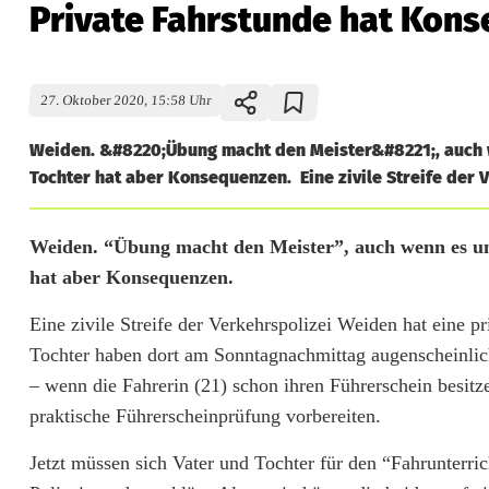
Private Fahrstunde hat Kon
27. Oktober 2020, 15:58 Uhr
Weiden. &#8220;Übung macht den Meister&#8221;, auch w
Tochter hat aber Konsequenzen. Eine zivile Streife der V
P
Weiden. “Übung macht den Meister”, auch wenn es um
hat aber Konsequenzen.
r
Eine zivile Streife der Verkehrspolizei Weiden hat eine p
i
Tochter haben dort am Sonntagnachmittag augenscheinlic
v
– wenn die Fahrerin (21) schon ihren Führerschein besitz
a
praktische Führerscheinprüfung vorbereiten.
t
Jetzt müssen sich Vater und Tochter für den “Fahrunterric