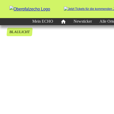
Mein ECHO
Newsticker
Alle Ort
BLAULICHT