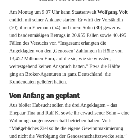
o
Am Montag um 9.07 Uhr kann Staatsanwalt
Wolfgang Voit
z
endlich mit seiner Anklage starten. Er wirft der Vorständin
e
(50), ihrem Ehemann (54) und ihrem Sohn (30) gewerbs-
und bandenmäßigen Betrugs in 20.955 Fällen sowie 40.495
s
Fällen des Versuchs vor. “Insgesamt erlangten die
s
Angeklagten von den ,Genossen’ Zahlungen in Höhe von
13,452 Millionen Euro, auf die sie, wie sie wussten,
g
weitestgehend keinen Anspruch hatten.” Etwa die Hälfte
e
ging an Broker-Agenturen in ganz Deutschland, die
Kundendaten geliefert hatten.
g
Von Anfang an geplant
e
Aus bloßer Habsucht sollen die drei Angeklagten – das
n
Ehepaar Tina und Ralf K. sowie ihr erwachsener Sohn – eine
W
Wohnungsbaugenossenschaft betrieben haben. Voit:
“Maßgebliches Ziel sollte die eigene Gewinnmaximierung
o
und nicht die Verfolgung der Genossenschaftszwecke sein.”