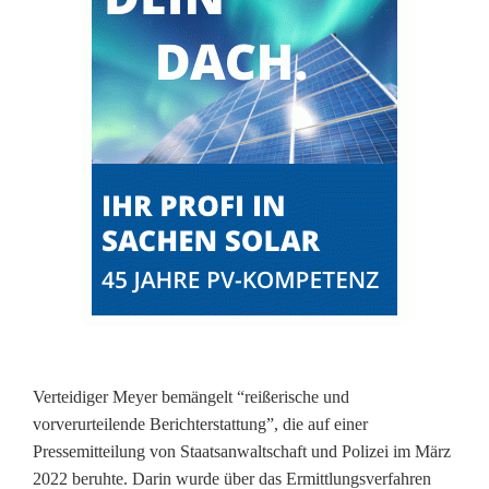
e
g
e
n
E
r
m
i
t
t
Verteidiger Meyer bemängelt “reißerische und
l
vorverurteilende Berichterstattung”, die auf einer
Pressemitteilung von Staatsanwaltschaft und Polizei im März
e
2022 beruhte. Darin wurde über das Ermittlungsverfahren