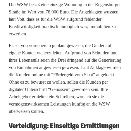
Die WSW besaß eine einzige Wohnung in der Regensburger
h
Straße im Wert von 78.000 Euro. Die Angeklagten wussten
n
laut Voit, dass es für die WSW aufgrund fehlender
Kreditwürdigkeit praktisch unmöglich war, Immobilien zu
S
erwerben.
a
Es sei von vorneherein geplant gewesen, die Gelder auf
c
eigene Konten weiterzuleiten. Aufgrund von Schulden und
ihres Lebensstils seien die Drei dringend auf die Generierung
h
von Einnahmen angewiesen gewesen. Laut Anklage wurden
W
die Kunden online mit “Fördergeld vom Staat” angelockt.
Ohne es zu bewusst zu wollen, sollen die Kunden per
e
digitaler Unterschrift “Genossen” geworden sein. Ihre
r
Arbeitgeber erhielten ein Schreiben, wonach sie die
vermögenswirksamen Leistungen künftig an die WSW
t
überweisen sollten.
e
Verteidigung: Einseitige Ermittlungen
: