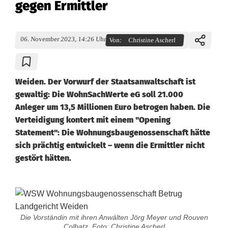
gegen Ermittler
06. November 2023, 14:26 Uhr
Von:
Christine Ascherl
Weiden. Der Vorwurf der Staatsanwaltschaft ist
gewaltig: Die WohnSachWerte eG soll 21.000
Anleger um 13,5 Millionen Euro betrogen haben. Die
Verteidigung kontert mit einem "Opening
Statement": Die Wohnungsbaugenossenschaft hätte
sich prächtig entwickelt – wenn die Ermittler nicht
gestört hätten.
P
r
Die Vorständin mit ihren Anwälten Jörg Meyer und Rouven
Colbatz. Foto: Christine Ascherl