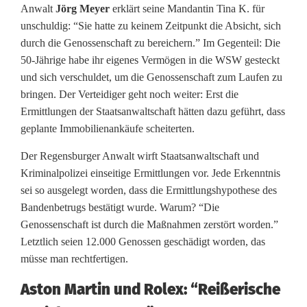
Anwalt
Jörg Meyer
erklärt seine Mandantin Tina K. für
A
unschuldig: “Sie hatte zu keinem Zeitpunkt die Absicht, sich
n
durch die Genossenschaft zu bereichern.” Im Gegenteil: Die
50-Jährige habe ihr eigenes Vermögen in die WSW gesteckt
w
und sich verschuldet, um die Genossenschaft zum Laufen zu
bringen. Der Verteidiger geht noch weiter: Erst die
ä
Ermittlungen der Staatsanwaltschaft hätten dazu geführt, dass
l
geplante Immobilienankäufe scheiterten.
t
Der Regensburger Anwalt wirft Staatsanwaltschaft und
e
Kriminalpolizei einseitige Ermittlungen vor. Jede Erkenntnis
sei so ausgelegt worden, dass die Ermittlungshypothese des
e
Bandenbetrugs bestätigt wurde. Warum? “Die
Genossenschaft ist durch die Maßnahmen zerstört worden.”
r
Letztlich seien 12.000 Genossen geschädigt worden, das
h
müsse man rechtfertigen.
e
Aston Martin und Rolex: “Reißerische
b