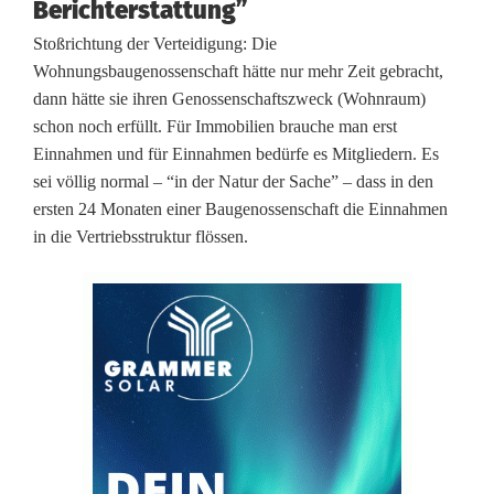
Berichterstattung”
e
Stoßrichtung der Verteidigung: Die
Wohnungsbaugenossenschaft hätte nur mehr Zeit gebracht,
n
dann hätte sie ihren Genossenschaftszweck (Wohnraum)
V
schon noch erfüllt. Für Immobilien brauche man erst
Einnahmen und für Einnahmen bedürfe es Mitgliedern. Es
o
sei völlig normal – “in der Natur der Sache” – dass in den
r
ersten 24 Monaten einer Baugenossenschaft die Einnahmen
in die Vertriebsstruktur flössen.
w
ü
r
f
e
g