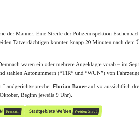
me der Männer. Eine Streife der Polizeiinspektion Eschenbach
beiden Tatverdächtigen konnten knapp 20 Minuten nach dem Ü
 Demnach waren ein oder mehrere Angeklagte vorab – im Sep
 und stahlen Autonummern (“TIR” und “WUN”) von Fahrzeug
on Landgerichtssprecher
Florian Bauer
auf voraussichtlich dre
 Oktober, Beginn jeweils 9 Uhr).
WN
Stadtgebiete Weiden
Pressath
Weiden Stadt