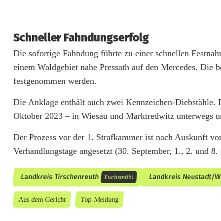
e
r
Schneller Fahndungserfolg
:
Die sofortige Fahndung führte zu einer schnellen Festnah
M
einem Waldgebiet nahe Pressath auf den Mercedes. Die 
festgenommen werden.
u
t
Die Anklage enthält auch zwei Kennzeichen-Diebstähle.
Oktober 2023 – in Wiesau und Marktredwitz unterwegs
i
Der Prozess vor der 1. Strafkammer ist nach Auskunft v
g
Verhandlungstage angesetzt (30. September, 1., 2. und 8.
e
Z
Landkreis Tirschenreuth
Landkreis Neustadt/
Fuchsmühl
e
Aus dem Gericht
Top-Meldung
u