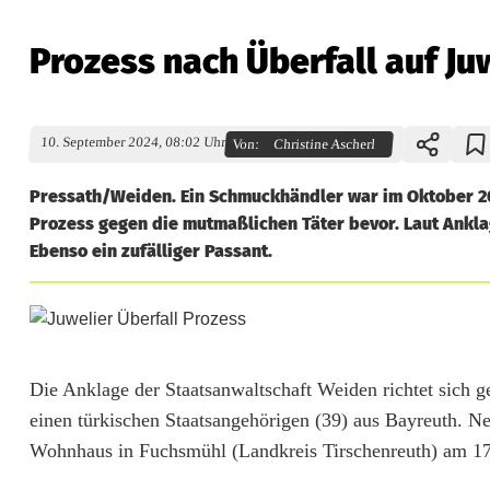
Prozess nach Überfall auf Ju
10. September 2024, 08:02 Uhr
Von:
Christine Ascherl
Pressath/Weiden. Ein Schmuckhändler war im Oktober 202
Prozess gegen die mutmaßlichen Täter bevor. Laut Anklag
Ebenso ein zufälliger Passant.
P
r
Die Anklage der Staatsanwaltschaft Weiden richtet sich 
o
einen türkischen Staatsangehörigen (39) aus Bayreuth. Ne
z
Wohnhaus in Fuchsmühl (Landkreis Tirschenreuth) am 17