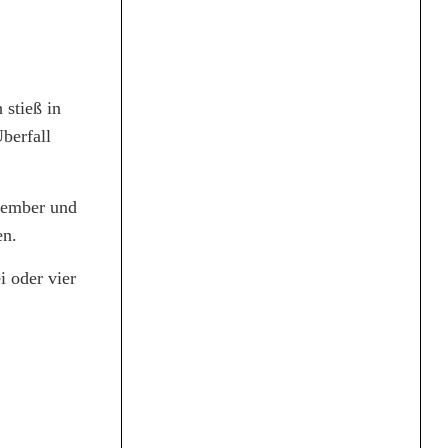
 stieß in
berfall
tember und
en.
i oder vier