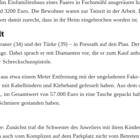
das Einfamilienhaus eines Paares in Fuchsmühl ausgeräumt h
nd 3200 Euro. Die Bewohner waren zur Tatzeit in der Arbeit.
wer damit zurecht, dass in ihr Heim eingebrochen worden ist.
lt
aner (34) und der Türke (39) – in Pressath auf den Plan. Der
lage. Dabei sprach er mit Diamanten vor, die er zum Kauf anb
 Schreckschusspistole.
r aus etwa einem Meter Entfernung mit der ungeladenen Fake-
r mit Kabelbindern und Klebeband gefesselt haben. Aus dem 
kt, im Gesamtwert von 57.000 Euro in eine Tasche gepackt ha
 Schmiere gestanden haben.
Zunächst traf die Schwester des Juweliers mit ihren Kinder
sich auch vom Komplizen auf dem Parkplatz nicht vom Betreten