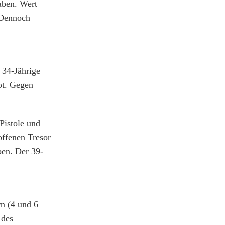
aben. Wert
 Dennoch
 34-Jährige
ot. Gegen
Pistole und
offenen Tresor
ben. Der 39-
n (4 und 6
 des