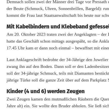
e
Demnach sollen zwei der Männer drei Tage vor Pressath 
s
der Beute (Schmuck, Uhren, Sonnenbrillen, Bargeld): ru
kommt die Frau laut Staatsanwaltschaft bis heute nur sch
s
Mit Kabelbindern und Klebeband gefesse
n
Am 20. Oktober 2023 traten zwei der Angeklagten – der Ir
a
hatte das Geschäft schon mittags ausgespäht, so die Ank
c
17.45 Uhr kam er dann noch einmal – bewaffnet mit einer
h
Laut Anklageschrift bedrohte der 34-Jährige den Juwelie
Ü
zwang ihn auf den Boden. Dann soll er den Ladenbesitze
b
soll der 34-jährige Schmuck, teils mit Diamanten bestüc
jährige Türke soll die ganze Zeit über auf dem Parkplatz
e
Kinder (4 und 6) werden Zeugen
r
Zwei Zeugen kamen den mutmaßlichen Räubern die Quere: 
f
Jahre alt) ein. Sie wollte den Bruder abholen. Sie ließ 