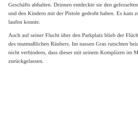
a
Geschäfts abhalten. Drinnen entdeckte sie den gefesselten
l
und den Kindern mit der Pistole gedroht haben. Es kam zu
laufen konnte.
l
Auch auf seiner Flucht über den Parkplatz blieb der Flücht
a
des mutmaßlichen Räubers. Im nassen Gras rutschten beid
u
nicht verhindern, dass dieser mit seinem Komplizen im M
f
zurückgelassen.
J
u
w
e
l
i