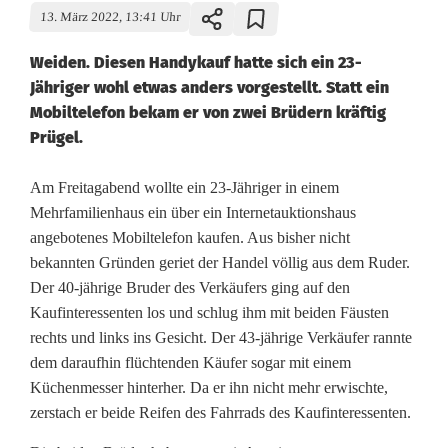
13. März 2022, 13:41 Uhr
Weiden. Diesen Handykauf hatte sich ein 23-
Jähriger wohl etwas anders vorgestellt. Statt ein
Mobiltelefon bekam er von zwei Brüdern kräftig
Prügel.
P
Am Freitagabend wollte ein 23-Jähriger in einem
Mehrfamilienhaus ein über ein Internetauktionshaus
r
angebotenes Mobiltelefon kaufen. Aus bisher nicht
bekannten Gründen geriet der Handel völlig aus dem Ruder.
ü
Der 40-jährige Bruder des Verkäufers ging auf den
g
Kaufinteressenten los und schlug ihm mit beiden Fäusten
rechts und links ins Gesicht. Der 43-jährige Verkäufer rannte
e
dem daraufhin flüchtenden Käufer sogar mit einem
l
Küchenmesser hinterher. Da er ihn nicht mehr erwischte,
zerstach er beide Reifen des Fahrrads des Kaufinteressenten.
s