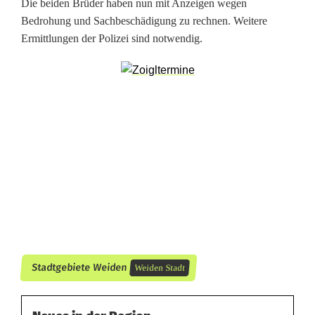
Die beiden Brüder haben nun mit Anzeigen wegen
t
Bedrohung und Sachbeschädigung zu rechnen. Weitere
a
Ermittlungen der Polizei sind notwendig.
t
t
H
a
n
d
y
Stadtgebiete Weiden
Weiden Stadt