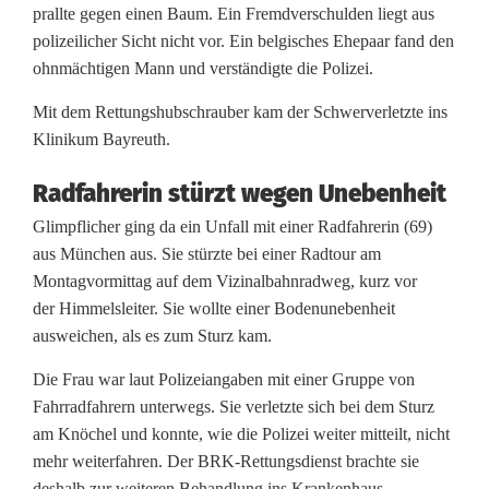
prallte gegen einen Baum. Ein Fremdverschulden liegt aus
a
polizeilicher Sicht nicht vor. Ein belgisches Ehepaar fand den
h
ohnmächtigen Mann und verständigte die Polizei.
r
Mit dem Rettungshubschrauber kam der Schwerverletzte ins
Klinikum Bayreuth.
e
Radfahrerin stürzt wegen Unebenheit
r
Glimpflicher ging da ein Unfall mit einer Radfahrerin (69)
(
aus München aus. Sie stürzte bei einer Radtour am
5
Montagvormittag auf dem Vizinalbahnradweg, kurz vor
der Himmelsleiter. Sie wollte einer Bodenunebenheit
3
ausweichen, als es zum Sturz kam.
)
Die Frau war laut Polizeiangaben mit einer Gruppe von
b
Fahrradfahrern unterwegs. Sie verletzte sich bei dem Sturz
am Knöchel und konnte, wie die Polizei weiter mitteilt, nicht
e
mehr weiterfahren. Der BRK-Rettungsdienst brachte sie
i
deshalb zur weiteren Behandlung ins Krankenhaus