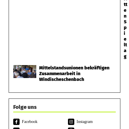
tt
e
n
S
p
i
e
lt
a
g
Mittelstandsunionen bekräftigen
Zusammenarbeit in
Windischeschenbach
Folge uns
Facebook
Instagram