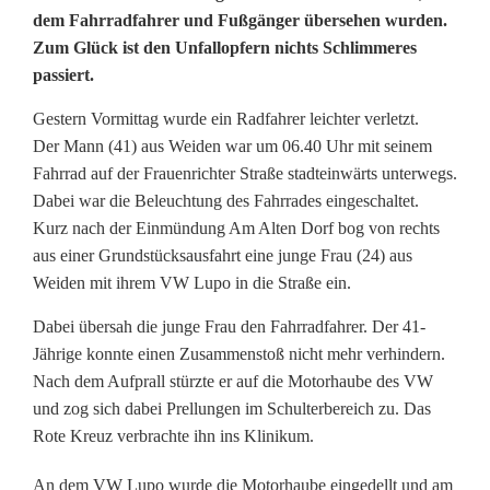
dem Fahrradfahrer und Fußgänger übersehen wurden.
a
Zum Glück ist den Unfallopfern nichts Schlimmeres
passiert.
d
f
Gestern Vormittag wurde ein Radfahrer leichter verletzt.
Der Mann (41) aus Weiden war um 06.40 Uhr mit seinem
a
Fahrrad auf der Frauenrichter Straße stadteinwärts unterwegs.
h
Dabei war die Beleuchtung des Fahrrades eingeschaltet.
Kurz nach der Einmündung Am Alten Dorf bog von rechts
r
aus einer Grundstücksausfahrt eine junge Frau (24) aus
Weiden mit ihrem VW Lupo in die Straße ein.
e
r
Dabei übersah die junge Frau den Fahrradfahrer. Der 41-
Jährige konnte einen Zusammenstoß nicht mehr verhindern.
u
Nach dem Aufprall stürzte er auf die Motorhaube des VW
n
und zog sich dabei Prellungen im Schulterbereich zu. Das
Rote Kreuz verbrachte ihn ins Klinikum.
d
An dem VW Lupo wurde die Motorhaube eingedellt und am