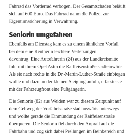
F
Fahrrad das Vorderrad verbogen. Der Gesamtschaden beläuft
u
sich auf 600 Euro. Das Fahrrad nahm die Polizei zur
Eigentumssicherung in Verwahrung.
ß
Seniorin umgefahren
g
Ebenfalls am Dienstag kam es zu einem ähnlichen Vorfall,
ä
bei dem eine Rentnerin leichtere Verletzungen
n
davontrug. Eine Autofahrerin (24) aus der Landkreismitte
fuhr mit ihrem Opel Astra die Raiffeisenstraße stadteinwärts.
g
Als sie nach rechts in die Dr.-Martin-Luther-Straße einbiegen
e
wollte und dazu an der kleinen Steigung anfuhr, erfasste sie
mit der Fahrzeugfront eine Fußgängerin.
r
Die Seniorin (82) aus Weiden war zu diesem Zeitpunkt auf
ü
dem Gehweg der Vorfahrtsstraße stadtauswärts unterwegs
b
und wollte gerade die Einmündung der Raiffeisenstraße
überqueren. Die Seniorin fiel durch den Anprall auf die
e
Fahrbahn und zog sich dabei Prellungen im Beinbereich und