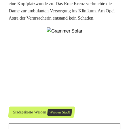
r
eine Kopfplatzwunde zu. Das Rote Kreuz verbrachte die
Dame zur ambulanten Versorgung ins Klinikum. Am Opel
s
Astra der Verursacherin entstand kein Schaden.
e
h
e
n
Stadtgebiete Weiden
Weiden Stadt