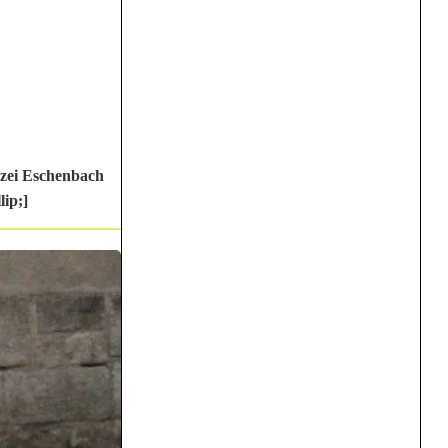
izei Eschenbach
ip;]