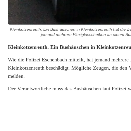
Kleinkotzenreuth. Ein Bushäuschen in Kleinkotzenreuth hat die 
jemand mehrere Plexiglasscheiben an einem Bus
R
Kleinkotzenreuth. Ein Bushäuschen in Kleinkotzenr
a
Wie die Polizei Eschenbach mitteilt, hat jemand mehrer
Kleinkotzenreuth beschädigt. Mögliche Zeugen, die den V
n
melden.
d
Der Verantwortliche muss das Bushäuschen laut Polizei 
a
l
e
a