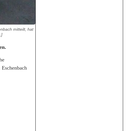
bach mitteilt, hat
;]
men.
he
ei Eschenbach