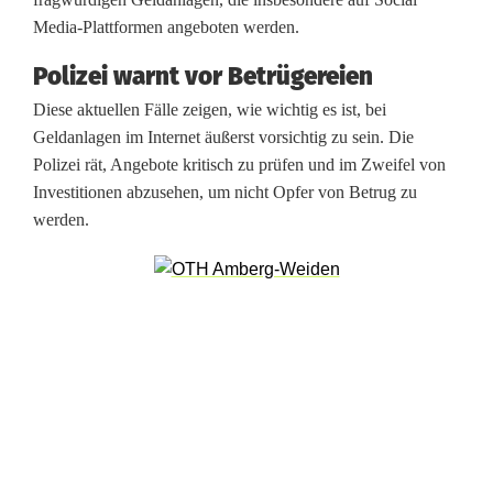
e
Media-Plattformen angeboten werden.
?
Polizei warnt vor Betrügereien
O
Diese aktuellen Fälle zeigen, wie wichtig es ist, bei
b
Geldanlagen im Internet äußerst vorsichtig zu sein. Die
e
Polizei rät, Angebote kritisch zu prüfen und im Zweifel von
Investitionen abzusehen, um nicht Opfer von Betrug zu
r
werden.
p
f
ä
l
z
e