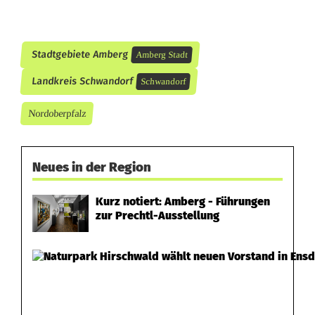
r
v
Stadtgebiete Amberg
e
Amberg Stadt
Landkreis Schwandorf
r
Schwandorf
l
Nordoberpfalz
i
e
Neues in der Region
r
Kurz notiert: Amberg - Führungen
zur Prechtl-Ausstellung
e
n
b
e