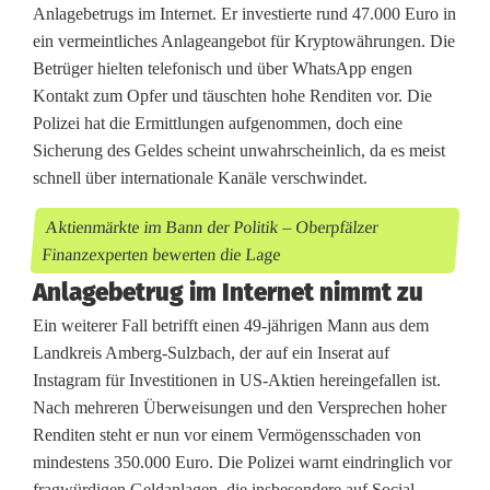
Anlagebetrugs im Internet. Er investierte rund 47.000 Euro in
i
ein vermeintliches Anlageangebot für Kryptowährungen. Die
Betrüger hielten telefonisch und über WhatsApp engen
e
Kontakt zum Opfer und täuschten hohe Renditen vor. Die
s
Polizei hat die Ermittlungen aufgenommen, doch eine
Sicherung des Geldes scheint unwahrscheinlich, da es meist
e
schnell über internationale Kanäle verschwindet.
n
Aktienmärkte im Bann der Politik – Oberpfälzer
r
Finanzexperten bewerten die Lage
e
Anlagebetrug im Internet nimmt zu
n
Ein weiterer Fall betrifft einen 49-jährigen Mann aus dem
Landkreis Amberg-Sulzbach, der auf ein Inserat auf
d
Instagram für Investitionen in US-Aktien hereingefallen ist.
i
Nach mehreren Überweisungen und den Versprechen hoher
Renditen steht er nun vor einem Vermögensschaden von
t
mindestens 350.000 Euro. Die Polizei warnt eindringlich vor
fragwürdigen Geldanlagen, die insbesondere auf Social